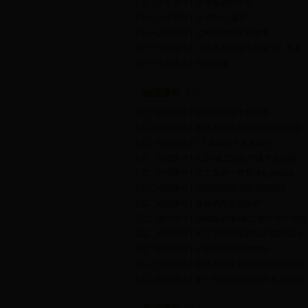
·[
]
初一历史课件
探寻身边的历史
·[
]
初一历史课件
文明中心 城市
·[
]
初一历史课件
七年级我的家在哪里
·[
]
初一历史课件
《历史与社会七年级下》教材
·[
]
初一历史课件
行政区域
地理课件
RSS
·[
]
高二地理课件
地理信息技术的应用
·[
]
高二地理课件
地理条件为新加坡经济发展提
·[
]
高二地理课件
2.2 森林的开发和保护
·[
]
高二地理课件
4.2区域工业化与城市化进程-
·[
]
高二地理课件
第二章第一节荒漠化的防治
·[
]
高二地理课件
美国田纳西河流域的治理
·[
]
高二地理课件
森林的开发和保护
·[
]
高二地理课件
湘教版必修3第二章区域可持续
·[
]
高二地理课件
第二节地理信息技术在区域地
·[
]
高二地理课件
干旱为主的自然特征
·[
]
高二地理课件
区域不同发展阶段地理环境的
·[
]
高二地理课件
第一节能源资源的开发-以山西