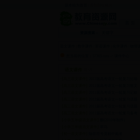
设本站为首页
|
添加到收藏夹
首 页
资源搜索：
语文课件
|
数学课件
|
英语课件
|
化学课件
|
物理
您当前的位置：
57365.com
->
课件中心
语文课件
RSS
·[
]
高三语文课件
2013届高考语文一轮复习比喻
·[
]
高三语文课件
2011届高考语文一轮复习散文
·[
]
高三语文课件
2011届高考语文一轮复习记叙
·[
]
高三语文课件
2012届高考语文一轮复习话题
·[
]
高三语文课件
2011届高考语文一轮复习话题
·[
]
高三语文课件
2011届高考语文一轮复习备考
·[
]
小学五年级语文课件
酿(2010年制作)
·[
]
小学三年级语文课件
翠鸟
·[
]
初一语文课件
隔音符号蛋糕中截者