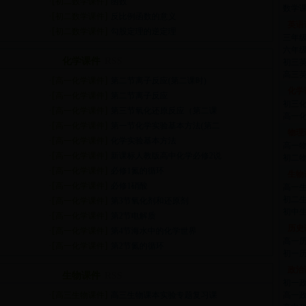
·[
]
初二数学课件
函数
数学
·[
]
初二数学课件
反比例函数的意义
英语
·[
]
初二数学课件
勾股定理的逆定理
三年
六年
化学课件
RSS
初三
高三
·[
]
高一化学课件
第二节离子反应(第二课时)
化学
·[
]
高一化学课件
第二节离子反应
初三
·[
]
高一化学课件
第三节氧化还原反应（第二课
高一
·[
]
高一化学课件
第一节化学实验基本方法(第二
物理
·[
]
高一化学课件
化学实验基本方法
高一
·[
]
高一化学课件
新课标人教版高中化学必修2说
初二
·[
]
高一化学课件
必修1氮的循环
生物
·[
]
高一化学课件
必修1硝酸
高一
初二
·[
]
高一化学课件
第3节氧化剂和还原剂
初中
·[
]
高一化学课件
第2节电解质
历史
·[
]
高一化学课件
第4节海水中的化学世界
高一
·[
]
高一化学课件
第2节氮的循环
初一
政治
生物课件
RSS
初一
·[
]
高三生物课件
高三生物课本实验专题复习课
高一