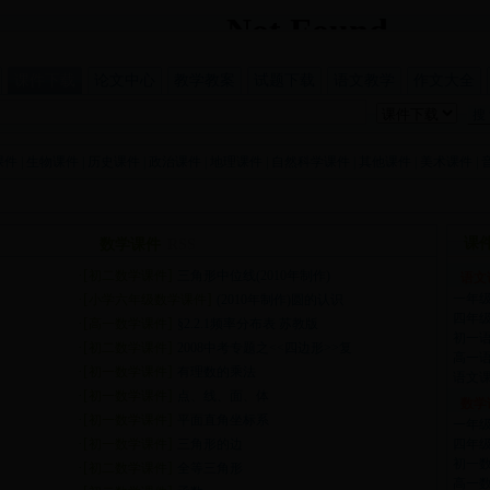
课件下载
论文中心
教学教案
试题下载
语文教学
作文大全
课件
|
生物课件
|
历史课件
|
政治课件
|
地理课件
|
自然科学课件
|
其他课件
|
美术课件
|
课
数学课件
RSS
·[
]
初二数学课件
三角形中位线(2010年制作)
语文
·[
]
一年
小学六年级数学课件
(2010年制作)圆的认识
四年
·[
]
高一数学课件
§2.2.1频率分布表 苏教版
初一
·[
]
初二数学课件
2008中考专题之<<四边形>>复
高一
·[
]
初一数学课件
有理数的乘法
语文
·[
]
初一数学课件
点、线、面、体
数学
·[
]
初一数学课件
平面直角坐标系
一年
·[
]
初一数学课件
三角形的边
四年
初一
·[
]
初二数学课件
全等三角形
高一