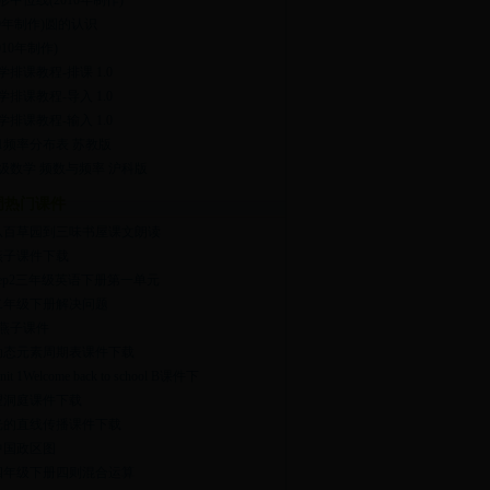
形中位线(2010年制作)
10年制作)圆的认识
010年制作)
学排课教程-排课 1.0
学排课教程-导入 1.0
学排课教程-输入 1.0
2.1频率分布表 苏教版
级数学 频数与频率 沪科版
周热门课件
从百草园到三味书屋课文朗读
燕子课件下载
pep2三年级英语下册第一单元
二年级下册解决问题
1燕子课件
动态元素周期表课件下载
nit 1Welcome back to school B课件下
望洞庭课件下载
光的直线传播课件下载
中国政区图
四年级下册四则混合运算