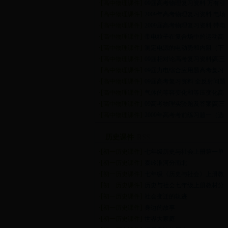
·[
]
高中物理课件
09届高考物理复习资料 万有引
·[
]
高中物理课件
2009年高考物理复习资料 电场
·[
]
高中物理课件
2009届高考物理复习资料 带电
·[
]
高中物理课件
带电粒子在复合场中的运动高
·[
]
高中物理课件
测定电源的电动势和内阻（下
·[
]
高中物理课件
09届相对论高考复习资料|高三
·[
]
高中物理课件
09届力电综合应用题高考复习
·[
]
高中物理课件
09届高考复习资料 全反射问题
·[
]
高中物理课件
气体的等容变化和等压变化高
·[
]
高中物理课件
09高考物理实验题及答案|高三
·[
]
高中物理课件
2009年高考考前练习题一（选
历史课件
RSS
·[
]
初一历史课件
七年级历史与社会上册第一单
·[
]
初一历史课件
秦岭淮河分南北
·[
]
初一历史课件
七年级《历史与社会》上册教
·[
]
初一历史课件
历史与社会七年级上册教材分
·[
]
初一历史课件
社会变迁的轨迹
·[
]
初一历史课件
身边的故事
·[
]
初一历史课件
世界大家庭