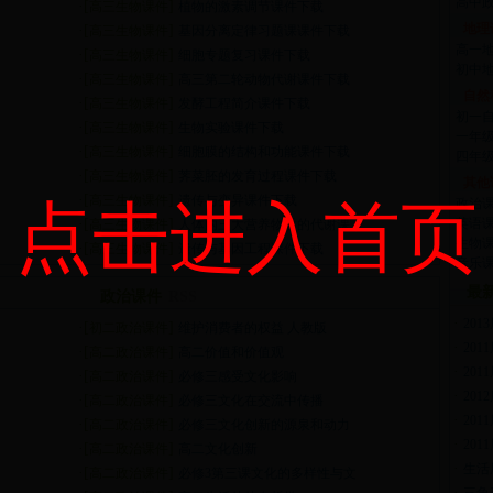
高中
·[
]
高三生物课件
植物的激素调节课件下载
地理
·[
]
高三生物课件
基因分离定律习题课课件下载
高一
·[
]
高三生物课件
细胞专题复习课件下载
初中
·[
]
高三生物课件
高三第二轮动物代谢课件下载
自然
·[
]
高三生物课件
发酵工程简介课件下载
初一
·[
]
高三生物课件
生物实验课件下载
一年
·[
]
高三生物课件
细胞膜的结构和功能课件下载
四年
·[
]
高三生物课件
荠菜胚的发育过程课件下载
其他
·[
]
高三生物课件
遗传与变异课件下载
点击进入首页
政治
·[
]
英语
高三生物课件
人体内三大营养物质的代谢课
生物
·[
]
高三生物课件
遗传与基因工程课件下载
音乐
最
政治课件
RSS
·
20
·[
]
初二政治课件
维护消费者的权益 人教版
·
20
·[
]
高二政治课件
高二价值和价值观
·
20
·[
]
高二政治课件
必修三感受文化影响
·
20
·[
]
高二政治课件
必修三文化在交流中传播
·
20
·[
]
高二政治课件
必修三文化创新的源泉和动力
·
20
·[
]
高二政治课件
高二文化创新
·
生活
·[
]
高二政治课件
必修3第三课文化的多样性与文
·