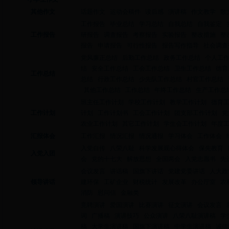
其他作文
话题作文
运动会稿件
读后感
演讲稿
作文教学
散
工作报告
毕业总结
学习总结
自我总结
自我鉴定
工作报告
研报告
调查报告
考察报告
实验报告
整改措施
整
报告
申请报告
可行性报告
报告写作指导
社会调查
党风廉正总结
后勤工作总结
政务工作总结
个人工
结
安全工作总结
工会工作总结
卫生工作总结
德育
工作总结
总结
行政工作总结
少先队工作总结
村官工作总结
其他工作总结
工作总结
年终工作总结
生产工作总
班主任工作计划
学校工作计划
教学工作计划
德育
工作计划
计划
工作计划书
工会工作计划
团支部工作计划
党
农业工作计划
其它工作计划
学生会工作计划
年度
汇报体会
工作汇报
情况汇报
情况通报
学习体会
工作体会
入党自传
八荣八耻
科学发展观心得体会
保先教育
入党入团
会
党的十七大
解放思想
全国两会
入党志愿书
先
会议发言
讲话稿
国旗下讲话
党建党委讲话
人大政
领导讲话
建环保
工矿企业
财税统计
发展改革
办公厅室
农
消防
慰问信
金融类
竞聘演讲
爱国演讲
比赛演讲
征文演讲
会议发言
词
广播稿
演讲技巧
公众演讲
八荣八耻演讲稿
学
稿
大学生演讲稿
国旗下演讲稿
中学生演讲稿
诚信