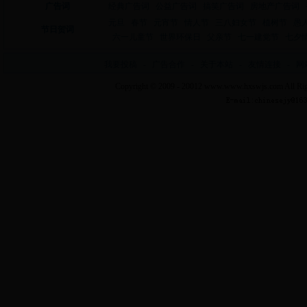
广告词
经典广告词
公益广告词
搞笑广告词
房地产广告词
元旦
春节
元宵节
情人节
三八妇女节
植树节
愚
节日贺词
六一儿童节
世界环保日
父亲节
七一建党节
七夕
我要投稿
-
广告合作
-
关于本站
-
友情连接
-
网
Copyright © 2009 - 20012
www.www.hxswjs.com
All Ri