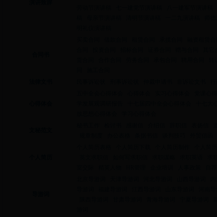
演讲致辞
劳动节演讲稿
七一建党节演讲稿
八一建军节演讲稿
稿
母亲节演讲稿
清明节演讲稿
一二九演讲稿
师德
明礼仪演讲稿
买卖合同
借款合同
租赁合同
承揽合同
融资租赁合
合同
投资合同
招标合同
证券合同
赠与合同
其它
合同书
货合同
合作合同
劳务合同
承包合同
聘用合同
转
同
施工合同
法律文书
民事诉讼状
刑事诉讼状
仲裁申请书
非诉讼文书
行
五中全会心得体会
心得体会
实习心得体会
党课心
心得体会
学发展观调研报告
十七届四中全会心得体会
十七大
放思想心得体会
学习心得体会
秘书工作
检讨书
感谢信
介绍信
辞职信
表扬信
文秘范文
规章制度
办公表格
条据书信
谈判技巧
外贸信函
个人简历表格
个人简历下载
个人简历制作
个人简
个人简历
英文求职信
如何写求职信
求职谋略
求职英语
求
室交际
精英人物
HR管理
企业培训
人事政策
自荐
北京导游词
天津导游词
河北导游词
山西导游词
内
导游词
福建导游词
江西导游词
山东导游词
河南导
导游词
陕西导游词
甘肃导游词
青海导游词
宁夏导游词
游词