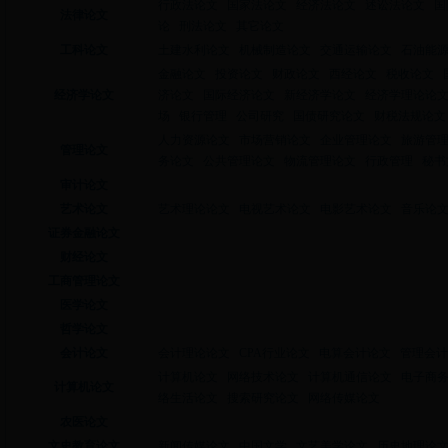
行政法论文
国家法论文
经济法论文
述讼法论文
国
法律论文
论
刑法论文
其它论文
工科论文
土建水利论文
机械制造论文
交通运输论文
石油能
金融论文
投资论文
财政论文
西经论文
税收论文
经济学论文
济论文
国际经济论文
新经济学论文
经济学理论论
场
银行管理
公司研究
国债研究论文
财税法规论文
人力资源论文
市场营销论文
企业管理论文
旅游管
管理论文
务论文
公共管理论文
物流管理论文
行政管理
秘书
审计论文
艺术论文
艺术理论论文
电视艺术论文
电影艺术论文
音乐论
证券金融论文
财经论文
工商管理论文
医学论文
哲学论文
会计论文
会计理论论文
CPA行业论文
电算会计论文
管理会计
计算机论文
网络技术论文
计算机通信论文
电子商
计算机论文
络生活论文
搜索研究论文
网络传媒论文
农医论文
文史教育论文
新闻传媒论文
中国文学
文艺美学论文
历史地理论