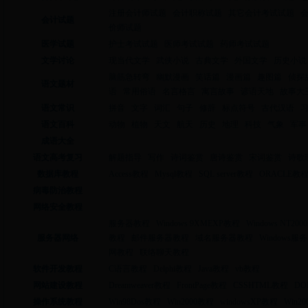
注册会计师试题
会计职称试题
其它会计考试试题
会计试题
价师试题
医学试题
护士考试试题
医师考试试题
药师考试试题
文学讨论
现当代文学
武侠小说
古典文学
外国文学
历史小说
脑筋急转弯
幽默漫画
笑话篇
漫画篇
趣图篇
侦探
语文题材
语
常用俗语
名言格言
寓言故事
谚语天地
故事大
语文常识
拼音
文字
词汇
句子
修辞
标点符号
古代汉语
语文百科
动物
植物
天文
航天
历史
地理
科技
气象
军事
成语大全
语文高考复习
解题指导
写作
诗词鉴赏
唐诗鉴赏
宋词鉴赏
诗歌
数据库教程
Access教程
Mysql教程
SQL server教程
ORACLE教
病毒防治教程
网络安全教程
服务器教程
Windows 9XMEXP教程
Windows NT2000
服务器网络
教程
邮件服务器教程
域名服务器教程
Windows服
网教程
联络聊天教程
软件开发教程
C语言教程
Delphi教程
Java教程
vb教程
网站建设教程
Dreamweaver教程
FrontPage教程
CSSHTML教程
DO
操作系统教程
Win98Dos教程
Win2000教程
windowsXP教程
Win2