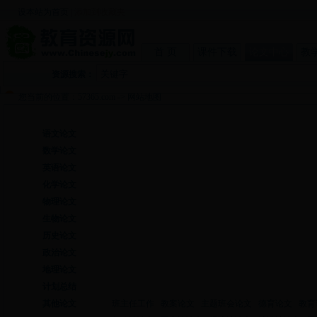
设本站为首页
|
添加到收藏夹
首 页
课件下载
论文中心
教
资源搜索：
您当前的位置：
57365.com
-> 网站地图
语文论文
数学论文
英语论文
化学论文
物理论文
生物论文
历史论文
政治论文
地理论文
计划总结
其他论文
班主任工作
教案论文
主题班会论文
德育论文
教育