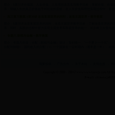
简介：§第31讲价值观、人生价值、人生理想及其实现教学目标：掌握价值、价值
系；明确人生的真正价值在于对社会的贡献；在人生价值和理想实现过程中，要充分发挥
高三复习教案.§第30讲 改造客观世界的同时，改造主观世界－教学教案
简介：§第30讲改造客观世界的同时，改造主观世界教学目标：了解改造世界的内
系，同时，实践的过程中努力实现主观世界和客观世界的统一，初步树立自觉地改造世界
专题六 财税与金融－教学教案
简介：专题六作业：分配（财税与金融）设计：容剑锋一、“一个萝卜一个坑”—
分配与财税1．国民收入的分配（1）一个国家在一定时期内（通常是一年），由各部门各
我要投稿
-
广告合作
-
关于本站
-
友情连接
-
网
Copyright © 2009 - 20012
www.www.hxswjs.com
All Ri