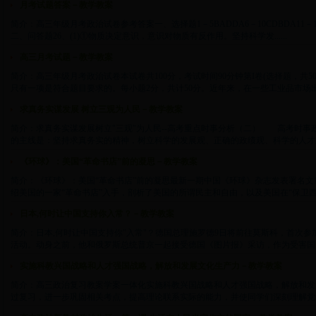
月考试题答案－教学教案
简介：高三年级月考政治试卷参考答案一、选择题1－5BADDA6－10CDBDA11－15DD
二、问答题26、(1)①物质决定意识，意识对物质有反作用。坚持科学发......
高三月考试题－教学教案
简介：高三年级月考政治试卷本试卷共100分，考试时间90分钟第I卷(选择题，共
只有一项是符合题目要求的。每小题2分，共计50分。近年来，在一些工业品市场出现了
求真务实谋发展 树立三观为人民－教学教案
简介：求真务实谋发展树立"三观"为人民--高考重点时事分析（二） 高考时事
的主线是：坚持求真务实的精神，树立科学的发展观、正确的政绩观、科学的人才观。党
《环球》：美国“革命书店”前的凝思－教学教案
简介：《环球》：美国“革命书店”前的凝思最新一期中国《环球》杂志发表署名文
绍美国的一家“革命书店”入手，剖析了美国的所谓民主和自由，以及美国在“保卫西方文明
日本,何时让中国支持你入常？－教学教案
简介：日本,何时让中国支持你"入常"？德国总理施罗德9日将前往莫斯科，首次
活动。动身之前，他和俄罗斯总统普京一起接受德国《图片报》采访，作为受害国的总统
实施科教兴国战略和人才强国战略，解放和发展文化生产力－教学教案
简介：高三政治复习教案学案一体化实施科教兴国战略和人才强国战略，解放和发
过复习，进一步巩固相关考点，提高理论联系实际的能力，并使同学们深刻理解党的兴国