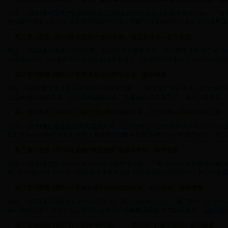
简介：§第43讲中国共产党的领导方式加强党的领导改善党的领导教学目标：了解
党执政的历史，特别是探索执政规律的历史，理解加强党的建设特别是加强党执政能力建
高三复习教案.§第42讲 中国共产党的性质、地位和作用－教学教案
简介：§第42讲中国共产党的性质、地位和作用教学目标：通过教学使学生了解中
小平理论和三个代表的关系及各自的内容和意义，能够用辩证唯物主义的方法分析中国共
高三复习教案.§第41讲 政党及其与国家的关系－教学教案
简介：§第41讲政党及其与国家的关系教学目标：了解政党产生的条件、政党的特
社会政治团体的关系，明确现代国家政权一般是由政党来领导的，提高学生历史、辩证分
高三复习教案.§第40讲 正确处理公民与国家关系，正确对待公民的权利和义务
简介：§第40讲正确处理公民与国家关系，正确对待公民的权利和义务教学目标：
权利和自由与维护国家利益的义务及我国公民与国家的和谐统一的新型关系，树立维护国
高三复习教案.§第39讲 坚持“依法治国”的基本方略－教学教案
简介：§第39讲坚持“依法治国”的基本方略教学目标：了解“依法治国”的基本方略
国”和“以德治国”的关系；提高从法律角度分析和思考现实问题的能力；树立法制观念和
高三复习教案.§第38讲 我国国家机构的组织体系、组织原则－教学教案
简介：§第38讲我国国家机构的组织体系、组织原则教学目标：通过教学，使学生
家机构的设置；初步学会运用辩证分析的方法阐释国家机构与国家性质、国家职能的关系
高三复习教案.§第37讲：坚持“和平统一，一国两制”的基本国策－教学教案