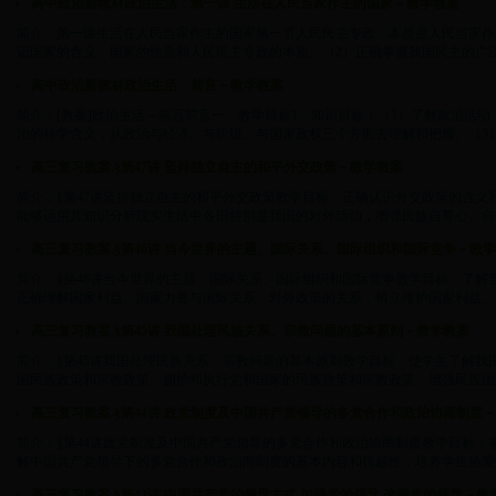
高中政治新教材政治生活：第一课 生活在人民当家作主的国家－教学教案
简介：第一课生活在人民当家作主的国家第一节人民民主专政：本质是人民当家作
记国家的含义、国家的性质和人民民主专政的本质。（2）正确掌握我国民主的广泛性和真
高中政治新教材政治生活：前言－教学教案
简介：[教案]政治生活－前言前言一、教学目标1、知识目标：（1）了解政治活动
治的科学含义，从政治与经济、与阶级、与国家政权三个方面去理解和把握。（3）简单
高三复习教案.§第47讲 坚持独立自主的和平外交政策－教学教案
简介：§第47讲坚持独立自主的和平外交政策教学目标：正确认识外交政策的含义
能够运用其知识分析现实生活中各国特别是我国的对外活动，增强民族自尊心、自信心和
高三复习教案.§第46讲 当今世界的主题、国际关系、国际组织和国际竞争－教
简介：§第46讲当今世界的主题、国际关系、国际组织和国际竞争教学目标：了解
正确理解国家利益、国家力量与国际关系、对外政策的关系，树立维护国家利益、增强国
高三复习教案.§第45讲 我国处理民族关系、宗教问题的基本原则－教学教案
简介：§第45讲我国处理民族关系、宗教问题的基本原则教学目标：使学生了解我
国民族政策和宗教政策，拥护和执行党和国家的民族政策和宗教政策，增强民族团结观念
高三复习教案.§第44讲 政党制度及中国共产党领导的多党合作和政治协商制度
简介：§第44讲政党制度及中国共产党领导的多党合作和政治协商制度教学目标：
解中国共产党领导下的多党合作和政治商制度的基本内容和优越性，培养学生热爱中国共
高三复习教案.§第43讲 中国共产党的领导方式 加强党的领导 改善党的领导－教