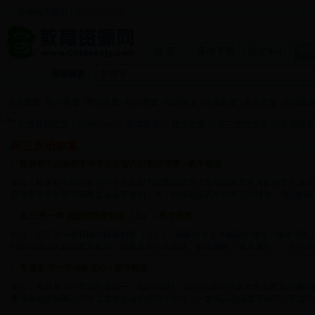
设本站为首页
|
添加到收藏夹
首 页
课件下载
论文中心
教
资源搜索：
语文教案
|
数学教案
|
英语教案
|
化学教案
|
物理教案
|
生物教案
|
历史教案
|
政治教
您当前的位置：
57365.com
->
教学教案
->
政治教案
->
高三政治教案
-> 教案列表
高三政治教案
略谈初中历史教学中学生非智力因素的培养－教学教案
简介：略谈初中历史教学中学生非智力因素的培养江苏省徐州市夹河矿校李伦勇长
仅依靠学生的智力因素是远远不够的，为了持续地提高学生学习的绩效，我们的教学还必
高三 第一课 我国的国家制度（上）－教学教案
简介：高三第一课我国的国家制度（上）1、国家的含义？国家的属性（根本属性
行阶级统治的政治权利机构。国家具有主权属性、阶级属性（根本属性）、社会属性。2
专题复习一 劳动价值论－教学教案
简介：专题复习一劳动价值论一、知识归纳1、商品(1)商品的基本含义及其正确
要准确地理解商品的含义首先必须把握两个条件：一是商品必须是劳动产品不是劳动产品