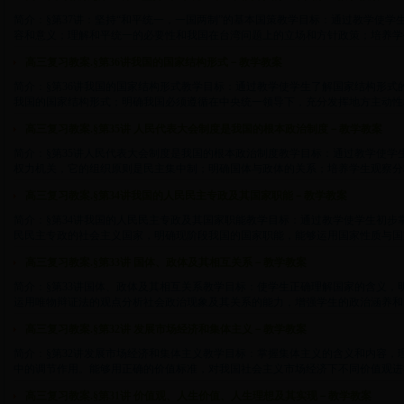
简介：§第37讲：坚持“和平统一，一国两制”的基本国策教学目标：通过教学使学
容和意义；理解和平统一的必要性和我国在台湾问题上的立场和方针政策；培养学生热爱
高三复习教案.§第36讲我国的国家结构形式－教学教案
简介：§第36讲我国的国家结构形式教学目标：通过教学使学生了解国家结构形式
我国的国家结构形式；明确我国必须遵循在中央统一领导下，充分发挥地方主动性和积极
高三复习教案.§第35讲 人民代表大会制度是我国的根本政治制度－教学教案
简介：§第35讲人民代表大会制度是我国的根本政治制度教学目标：通过教学使学
权力机关，它的组织原则是民主集中制；明确国体与政体的关系；培养学生观察分析社会
高三复习教案.§第34讲我国的人民民主专政及其国家职能－教学教案
简介：§第34讲我国的人民民主专政及其国家职能教学目标：通过教学使学生初步
民民主专政的社会主义国家，明确现阶段我国的国家职能，能够运用国家性质与国家职能
高三复习教案.§第33讲 国体、政体及其相互关系－教学教案
简介：§第33讲国体、政体及其相互关系教学目标：使学生正确理解国家的含义，
运用唯物辩证法的观点分析社会政治现象及其关系的能力，增强学生的政治涵养和国家观
高三复习教案.§第32讲 发展市场经济和集体主义－教学教案
简介：§第32讲发展市场经济和集体主义教学目标：掌握集体主义的含义和内容，
中的调节作用。能够用正确的价值标准，对我国社会主义市场经济下不同价值观进行比较
高三复习教案.§第31讲 价值观、人生价值、人生理想及其实现－教学教案