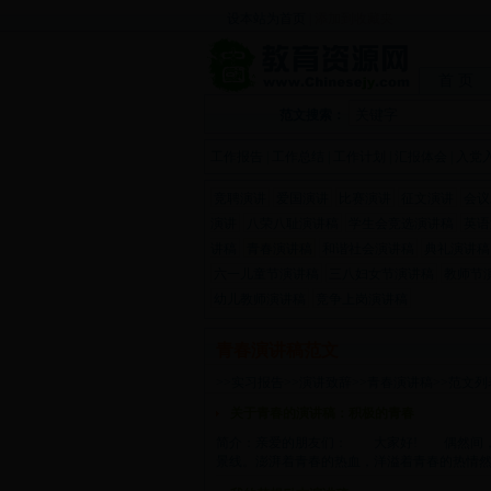
设本站为首页
|
添加到收藏夹
首 页
范文搜索：
工作报告
|
工作总结
|
工作计划
|
汇报体会
|
入党
竞聘演讲
爱国演讲
比赛演讲
征文演讲
会议
演讲
八荣八耻演讲稿
学生会竞选演讲稿
英语
讲稿
青春演讲稿
和谐社会演讲稿
典礼演讲稿
六一儿童节演讲稿
三八妇女节演讲稿
教师节
幼儿教师演讲稿
竞争上岗演讲稿
青春演讲稿范文
>>
实习报告
>>
演讲致辞
>>
青春演讲稿
>>范文列
关于青春的演讲稿：积极的青春
简介：亲爱的朋友们： 大家好! 偶然间，
景线。澎湃着青春的热血，洋溢着青春的热情然而