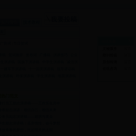
实习报告
技术教程
X
在线客服
广告词
|
节日贺词
文秘服务
留言
讲稿
贺词致辞
发布词
广播稿
演讲技巧
公众
期刊投稿
留言
学生演讲稿
国旗下演讲稿
中学生演讲稿
诚信演
原创检测
留言
在线咨询
留言
八一建军节演讲稿
十一国庆演讲稿
领导讲话稿
全演讲稿
环保演讲稿
学生演讲稿
地震演讲稿
周热门范文
建行员工励志演讲稿——工作乐在其中
青春励志演讲：相信自己，相信未来
公务员励志演讲稿——翅膀与黄金
学生励志演讲稿：丢弃惰性，奋斗梦想
释放青春的梦想，托起明天的太阳