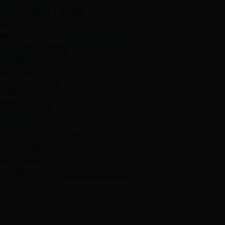
春铸就辉煌（演讲稿）
演讲稿——立志成才，报效祖国
青春
新范文
青春的演讲稿：积极的青春
梦想励志演讲稿
飞逝转眼青春
去拼，不让青春留遗憾
与众不同
不停步，永远跟党走
励志奋斗演讲稿
梦想励志演讲稿
励志演讲：前面的路，没有畏惧
演讲稿：青春心、中国梦
青春励志演讲稿
梦想演讲稿