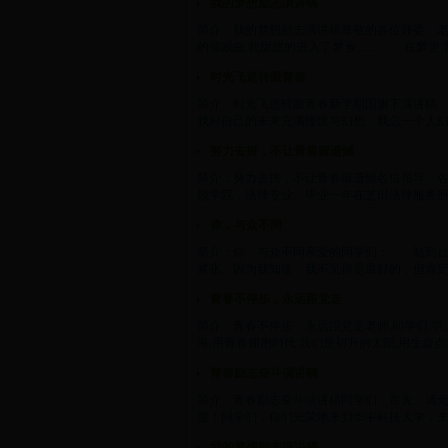
我的梦想励志演讲稿
简介：我的梦想励志演讲稿尊敬的各位评委、
的催眠曲,我甜甜的进入了梦乡…… 在梦里,我看
时光飞逝转眼青春
简介：时光飞逝转眼青春新学期国旗下演讲稿
我对自己的未来充满憧憬与幻想，我总一个人幻想
努力去拼，不让青春留遗憾
简介：努力去拼，不让青春留遗憾各位领导、各位
锐学院，法律专业。毕业一年在芝田法律服务所实习
你，与众不同
简介：你，与众不同亲爱的同学们： 站到台
紧张。因为我知道，我不见得是最好的，但肯定与众
青春不停步，永远跟党走
简介：青春不停步，永远跟党走老师,同学们:早
海,用青春拥抱时代.我们是初升的太阳,用生命点燃未来
青春励志奋斗演讲稿
简介：青春励志奋斗演讲稿同学们：首先，请
迎！同学们，你们光荣地来到华中科技大学，来到
我的梦想励志演讲稿