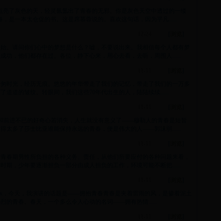
点亮了灰色的天，轻灵氤氲出了青春的无邪。你是灰色天空中透过的一缕
是一本太仓促的书。这是席慕蓉说的。喜欢这句话，因为平凡......
12-24
[
浏览
]
开始。请问你们心中的梦想是什么？嘘，不要说出来。我相信每个人都有梦
功，他们都存在过。各位，静下心来，用心去看，去听，周围人......
11-11
[
浏览
]
匆匆时光，经历无痕。悠悠的年华带走了我们的记忆，带走了我们的一万多
道的皱纹。转眼间，我们这些70年代出生的人，陆陆续续......
11-11
[
浏览
]
和前进不已的好奇心若消失，人生就没有意义了——穆勒人的青春是短暂
太多了莎士比亚谁能保持永远的青春，便是伟大的人——郭沫弱......
11-11
[
浏览
]
从青春期男性所负担的各种义务、责任，从他们所要应付的各种问题来看，
期，少年要逐渐担负一部分由成人担负的工作，环境可能不断把......
11-11
[
浏览
]
的xx，今天，我演讲的话题是——拥抱青春青春是夹着雷雨的风，是掺着泥土
的青春。春天，一个多么令人心动的名词——拥有热情......
11-11
[
浏览
]