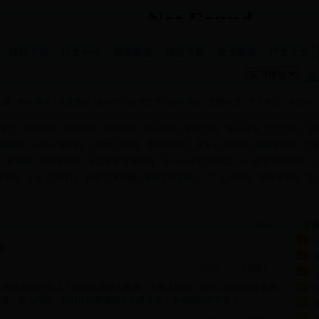
课件下载
论文中心
教学教案
试题下载
语文教学
作文大全
入团
|
领导讲话
|
演讲致辞
|
合同书
|
法律文书
|
心得体会
|
文秘范文
|
个人简历
|
导游词
|
发言
就职演说
活动致辞
婚丧致辞
毕业致词
礼仪主持
开业开幕
文艺节目
演
演讲稿
运动会演讲稿
小学生演讲稿
教师演讲稿
家长会演讲稿
感恩演讲稿
大
发言稿
竞选演讲稿
五四青年节演讲稿
五一劳动节演讲稿
七一建党节演讲稿
演讲稿
护士节演讲稿
母亲节演讲稿
清明节演讲稿
一二九演讲稿
师德演讲稿
安
本
RSS
表
08-20
[
浏览
]
发现我们已步入了那道令老年人羡慕、中年人留恋、少年人向往的青春风
，曾几何时，我们这些带着彩色的梦走进大学校园的莘莘学子......