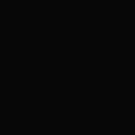
05-17
[
浏览
]
老师: 大家好,我今天我演讲的题目是《我的梦想》。 随着一首柔柔
见了人们以前的生活:吃的是窝头和玉米粥,喝的是白开......
05-17
[
浏览
]
：时光飞逝转眼青春从我呱呱落地那天起，我的世界里就什么都是新鲜的，
我的未来会一帆风顺。 转眼间我已经走过了十七个春秋轮回......
05-17
[
浏览
]
评委：你们好！ 我于2013年9月至2014年6月就读于信阳师范学院华
，同时参加多次公务员考试，x考入康店政府。 ......
05-17
[
浏览
]
热
上来，面对你们“雪亮”的眼睛，虽然我的样子呆头呆脑，可是一点儿也没
·
展现
不同！今天我演讲的题目就是“你，与众不同！” “你......
·
青春
·
生命
05-17
[
浏览
]
·
高唱
上好,我今天国旗下讲话的题目是:青春不停步,永远跟党走!"我们是五月的花
·
理想
.’五四’的火炬,唤起了民族的觉醒.壮......
·
舞动
05-17
[
浏览
]
·
关于
允许我代表学校党委、行政，代表全体师生员工向新同学表示最热烈的欢
·
五四
这所全国著名的高等学府，即将开始你们新的学习阶段。今天，我......
·
珍爱
05-17
[
浏览
]