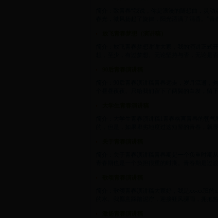
简介：致青春“我说，你是浪漫的随想曲，灵动
春光，微风扬起了旋律，阳光洒满了清香。”青春，
放飞青春梦想（演讲稿）
简介：放飞青春梦想谢谢大家，我的演讲正式
想，至少，有过梦想。无论坚持与否，无论是否成
90后青春演讲稿
简介：90后青春演讲稿青春远走，岁月流逝，
个昼昼夜夜。只给我们留下了两鬓的白发，留下了道
大学生青春演讲稿
简介：大学生青春演讲稿1青春格言青春的朝气
的，但是，如果卑劣地度过这短暂的青春，就显得
关于青春演讲稿
简介：关于青春演讲稿青春期是一个负重时期
青春期也是一个负担很重的时期。青春期是过渡时
歌颂青春演讲稿
简介：歌颂青春演讲稿大家好，我是xx-xx班
的水。我愿意踩踏泥泞，迎接狂风骤雨，拥抱热烈
激扬青春演讲稿