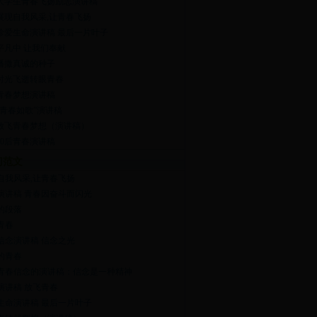
大学生青春飞扬励志演讲稿
展现自我风采,让青春飞扬
珍爱生命演讲稿 最后一片叶子
平凡中 让我们奉献
播撒真诚的种子
时光飞逝转眼青春
青春梦想演讲稿
“青春如歌”演讲稿
放飞青春梦想（演讲稿）
90后青春演讲稿
门范文
自我风采,让青春飞扬
演讲稿 青春因奋斗而闪光
的段落
青春
信念演讲稿 信念之光
的青春
青春信念的演讲稿：信念是一种精神
演讲稿 放飞青春
生命演讲稿 最后一片叶子