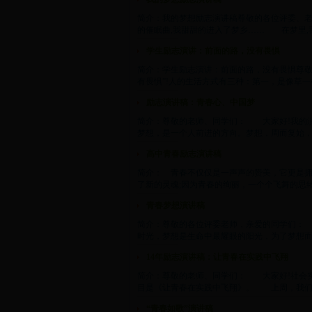
简介：我的梦想励志演讲稿尊敬的各位评委、
的催眠曲,我甜甜的进入了梦乡…… 在梦里,我看
学生励志演讲：前面的路，没有畏惧
简介：学生励志演讲：前面的路，没有畏惧尊敬
有畏惧”!人的生活方式有三种：第一，是像草一样
励志演讲稿：青春心、中国梦
简介：尊敬的老师、同学们： 大家好!我的
梦想，是一个人前进的方向。梦想，周而复始，梦
高中青春励志演讲稿
简介： 青春不仅仅是一声声的赞美，它更是
了新的灵魂;因为青春的绚丽，一个个飞舞的思绪
青春梦想演讲稿
简介：尊敬的各位评委老师，亲爱的同学们：
时光，梦想是生命中最耀眼的阳光，为了梦想而奋
14年励志演讲稿：让青春在实践中飞翔
简介：尊敬的老师、同学们： 大家好!社会
目是《让青春在实践中飞翔》。 上周，我们初二
“青春如歌”演讲稿