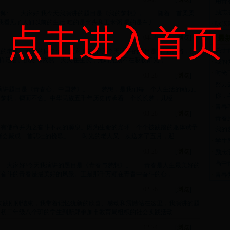
·
用青
·
励志
老师: 大家好,我今天我演讲的题目是《我的梦想》。 随着一首柔柔
见了人们以前的生活:吃的是窝头和玉米粥,喝的是白开......
·
咏叹
点击进入首页
04-30
[
浏览
]
最
·
关于
的老师，亲爱的同学们，大家下午好!我今天演讲的题目是“前面的路，没
活着。虽然你依然一天天在生长，无时无刻不在吸收阳光，......
·
我的
·
时光
03-28
[
浏览
]
·
努力
演讲题目是《青春心、中国梦》。 梦想，是我们每一个人生活的动力。
·
你，
想，锲而不舍。中华民族五千年历史传承着一个长长梦，几经......
·
青春
03-28
[
浏览
]
·
青春
拥有使命并为之奋斗不息的源泉。因为生命的光环一个个被践踏的躯体赋予
·
我的
会聚成一首悲壮的挽歌。 时光的老人又一次送来了五月，迎......
·
学生
03-28
[
浏览
]
·
励志
·
高中
 大家好!今天我演讲的题目是《青春与梦想》。 青春是人生最美好的
斗的青春是最美好的风景。正是那千万颗在青春中奋斗的心，......
·
青春
02-26
[
浏览
]
实践刚刚结束，我带着记忆犹新的欣喜、感动和震憾站在这里，我演讲的题
年级八个班的学生到新郑参加市教育局组织的社会实践活动......
12-24
[
浏览
]