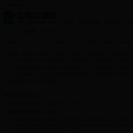
设本站为首页
|
添加到收藏夹
首 页
课件下载
论文中心
教
范文搜索：
工作报告
|
工作总结
|
工作计划
|
汇报体会
|
入党入团
|
领导讲话
|
演讲致辞
|
合同书
|
竞聘演讲
爱国演讲
比赛演讲
征文演讲
会议发言
就职演说
活动致辞
婚丧致
演讲
八荣八耻演讲稿
学生会竞选演讲稿
英语演讲稿
运动会演讲稿
小学生演
讲稿
青春演讲稿
和谐社会演讲稿
典礼演讲稿
发言稿
竞选演讲稿
五四青年节
六一儿童节演讲稿
三八妇女节演讲稿
教师节演讲稿
护士节演讲稿
母亲节演讲
幼儿教师演讲稿
竞争上岗演讲稿
感恩演讲稿范文
>>
实习报告
>>
演讲致辞
>>
感恩演讲稿
>>范文列表
感恩父母演讲稿范文：爱如泰山
简介：感恩父母演讲稿范文：爱如泰山敬爱的老师，亲爱的同学们： 大家好
上，一坐就是十几小时，有时甚至一天一夜。这是普通人不是轻易就能办得到的事情。按