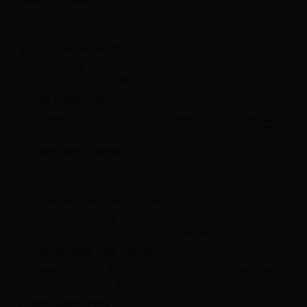
简介：感恩的心——演讲稿尊敬的老师、亲爱的同学们：你们好！我是来自高一（
能站在这里参加此次活动的所有人。今天我所要演讲的主题是《感恩的心》。有人说，感
感恩祖国演讲稿 伟大的祖国
简介：尊敬的各位领导、老师、亲爱的同学们： 大家好：神州大地有这么一个
便是我的家乡。 春天，美丽的巴里坤大草原生机勃勃。神奇的巴里坤湖让人赞不绝口
人人都应有感恩的心演讲
简介：亲爱的朋友们： 大家好! 首先我要感谢今天让我能够站在这里参加此
天演讲的题目是《感恩的心》。 有人说，忘记感恩是人的天性。当我们偶然来到这个
关于感恩的演讲稿：感恩老师
简介：尊敬的各位老师、同学们： 大家好!今天我演讲的题目是《感恩老师》
人，从门外汉到专才，从人类的结绳记事到今天信息时代的来临，教师的作用时时刻刻贯
2014年最新感恩演讲稿：感恩父母，孝心无价
简介：尊敬的各位老师、亲爱的同学们： 大家好，我演讲的题目是《感恩父
光长大，我们滋润着人间的真情成长，多少次带着幸福的感觉进入梦乡，多少回含着感
14年优秀感恩演讲稿：感恩，我们要行动
简介：尊敬的领导、老师、同学们： 大家好，今天我们全校师生聆听了一次演
左右结构，左边是“孝”，右边是“文”。这就告诉我们教育的关键在于教学生怎样做人，其
六年级学生感恩节演讲稿