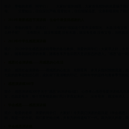
简介：尊敬的老师、同学们： 大家好!提到感恩，大家首先想到的就是赐予我
母。 父爱如山，往往深沉严格;母爱如水，往往细腻温柔。父亲和母亲给了我们一个
2014年最新感恩节演讲稿：生命中最值得感谢的人
简介：尊敬的领导、朋友们： 大家好!假如这个世界没有阳光、水源,没有父母
么样子呢? 没有阳光，就没有温暖;没有水源，就没有生命;没有父母，当然就没有我们
2013年中学生感恩演讲稿
简介：2013中学生感恩演讲稿尊敬的各位教师、亲爱的同学们：大家早上好，今
唤》。随着我国经济的发展，随着改革开放后西方意识形态的进入。“感恩”这一词汇正从
感恩社会演讲稿——用感恩的心生活
简介：感恩社会演讲稿——用感恩的心生活 光阴荏苒，岁月从指间悄悄流逝，面
七彩的故事在划过心田，成长留下最清晰的印记。回眸年华的远徉与青春季节的轮回，几
感恩演讲稿300字
简介：感恩演讲稿300字关于“感恩”的演讲稿4篇1、心存孝心感恩母爱演讲稿高尔
女，也就是母亲，整个世界都是她们乳汁养育起来的……没有母亲，既没有诗人，也就没
学会感恩——感恩演讲稿
简介：敬爱的老师、亲爱的同学们，大家好！今天我们演讲的题目是《学会感恩》
烛，而是一把火炬。我们要把他点燃，并努力的传递给下一代。因为别人的爱，我们幸福
学会感恩演讲稿