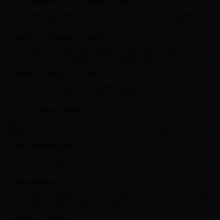
2014年感恩老师作文250字：感谢您——老师
简介：2014年感恩老师作文250字：感谢您——老师作文摘要：师恩难忘，多少的
teacher.com）为您整理了2013年感恩老师作文250字：感谢您——老师，让我们一起...
感恩演讲：生活始终需要一颗感恩的心
简介：感恩演讲：生活始终需要一颗感恩的心尊敬的老师，亲爱的同学们： 大
给予我生命，给了我一个温暖的家。坚实而温馨的避风港将永过成为我栖息的地方。 
感恩演讲：传递爱心，用心回报
简介：感恩演讲：传递爱心，用心回报尊敬的各位领导、老师、亲爱的同学们： 大家
通的大学生。今天能有机会站在这里作为受助学生代表发言，我感到无比的高兴和激动!多
公司员工感恩的心演讲稿
简介：公司员工感恩的心演讲稿 首先要感谢的是我们的父母，是他们给予了我
步的成长。我们第一次啼哭，第一次开口说话，第一次迈出脚步，第一次跌倒等待。因为
中学生感恩教育演讲稿
简介：中学生感恩教育演讲稿各位老师、同学们： 大家好！ 今天很高兴有
到人们广为关注的感恩教育。究竟什么是感恩教育呢？我们曾被哪些事情感动过？这次高
感恩教育演讲稿
简介：感恩教育演讲稿老师们、同学们：大家早上好!感恩，其实是无处不在的。
谢老师同学的支持爱戴，感谢学校给予的机会，感谢母亲的培养，感谢我自己的付出。因
感恩的心——演讲稿