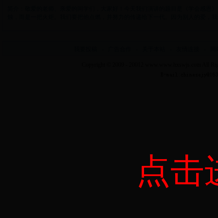
简介：敬爱的老师、亲爱的同学们，大家好！今天我们演讲的题目是《学会感恩》
烛，而是一把火炬。我们要把他点燃，并努力的传递给下一代。因为别人的爱，我们幸福
我要投稿
-
广告合作
-
关于本站
-
友情连接
-
网
Copyright © 2009 - 20012
www.www.hxswjs.com
All Ri
点击