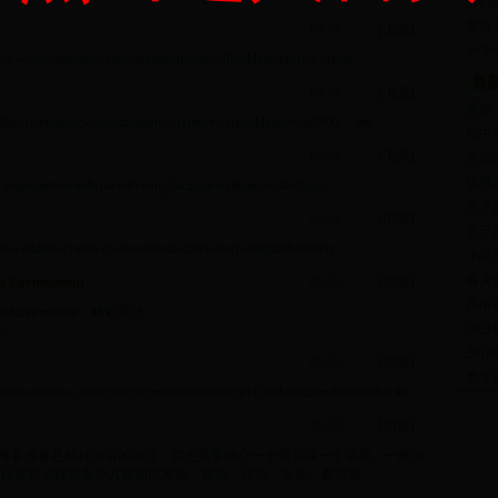
·
My d
·
英语
03-28
[
浏览
]
·
中学
ichonemanisoverlookingthethemessofbuildingsoutside,breath......
最
03-28
[
浏览
]
·
里根
lebrationswelcomingthenewcenturywereholdintheyear2000, bec......
·
初中英
03-28
[
浏览
]
·
英语
·
优秀
ortanttimeinthepaceofyoung,facingnewsituations,dealingw......
·
关于
03-28
[
浏览
]
·
关于
nhistoryasthegreatestdemonstrationforfreedominthehistory......
·
小学生
·
有关
Environment
05-23
[
浏览
]
·
高中
eEnvironment 精彩导读：
·
10
.....
·
20
05-23
[
浏览
]
·
关于
argestcityontheroofoftheworld.itistheheartandsouloftibet.ith......
05-23
[
浏览
]
的准备准备是搞好演讲的前提。首先是要确立一个题目或一个话题。一般演
赛则必须对各个方面加以准备：政治、经济、文化、教育等，......