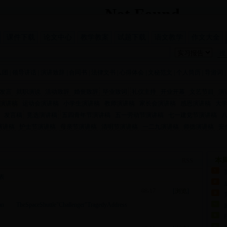
课件下载
论文中心
教学教案
试题下载
语文教学
作文大全
入团
|
领导讲话
|
演讲致辞
|
合同书
|
法律文书
|
心得体会
|
文秘范文
|
个人简历
|
导游词
|
发言
就职演说
活动致辞
婚丧致辞
毕业致词
礼仪主持
开业开幕
文艺节目
演
演讲稿
运动会演讲稿
小学生演讲稿
教师演讲稿
家长会演讲稿
感恩演讲稿
大
发言稿
竞选演讲稿
五四青年节演讲稿
五一劳动节演讲稿
七一建党节演讲稿
演讲稿
护士节演讲稿
母亲节演讲稿
清明节演讲稿
一二九演讲稿
师德演讲稿
安
本
RSS
表
成
08-17
[
浏览
]
paceShuttle"Challenger"TragedyAddress
F