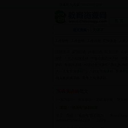
设本站为首页
|
添加到收藏夹
首 页
范文搜索：
工作报告
|
工作总结
|
工作计划
|
汇报体会
|
入党
竞聘演讲
爱国演讲
比赛演讲
征文演讲
会议
演讲
八荣八耻演讲稿
学生会竞选演讲稿
英语
讲稿
青春演讲稿
和谐社会演讲稿
典礼演讲稿
六一儿童节演讲稿
三八妇女节演讲稿
教师节
幼儿教师演讲稿
竞争上岗演讲稿
英语演讲稿范文
>>
实习报告
>>
演讲致辞
>>
英语演讲稿
>>范文列
里根：“挑战号”惨剧致辞
简介：里根：“挑战号”惨剧致辞 RonaldReagan TheS
delivered28January1986 1986年......