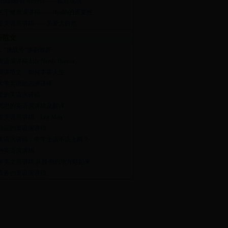
efinition of success——我对成功
关于健康演讲稿——Health的重要性
生英语演讲稿——关爱大自然
新范文
：“挑战号”惨剧致辞
语演讲稿 Life Needs Humor
演讲范文：如何丰富人生
大学英语励志演讲稿
爱的英语演讲稿
感恩的英语演讲稿及翻译
英语演讲稿：Leg Man
命运的英语演讲稿
英语演讲稿：中学生该不该上网？
分钟英语演讲稿
14年英文演讲稿:从跌倒的地方站起来
青春的英语演讲稿