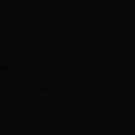
英语演讲短文——表示感谢
How to Motivate People 如何激励别人
Forgive and Forget 既往不咎
英语演讲范文——让我的信心重塑
关爱自然-Love and Take car of Nature 演讲
ealth
英语演讲比赛稿
名人演讲：国会大厦告别演讲
英语演讲稿:如何减肥
英语演讲稿:缘 (中英文对照)
门范文
三分钟英语演讲稿
英语演讲稿集
讲稿——Love Your Life热爱生活
之星英语风采大赛演讲稿
讲稿:My Dream
演讲稿——常怀一颗感恩心
感恩的英语演讲稿（中英对照）
稿-I have a dream
英语演讲稿