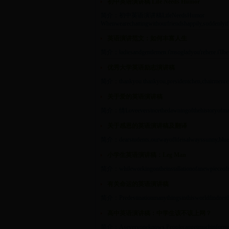
初中英语演讲稿 Life Needs Humor
简介：初中英语演讲稿LifeNeedsHumor
Whenwearechattingwithourfriendshappily,suddenlyifw
英语演讲范文：如何丰富人生
简介：ladiesandgentlemen.i'msogladyou'rehere.i'llbetal
优秀大学英语励志演讲稿
简介：thankyou.thankyou,presidentchen,chairmenren,vic
关于爱的英语演讲稿
简介：情Loveeversincethedawningofthehistoryofmankind
关于感恩的英语演讲稿及翻译
简介：dearstudents,ourwayoflifeisalwayssunny,blueski
小学生英语演讲稿：Leg Man
简介：whileworkingontheinstallationofanewpieceofmac
有关命运的英语演讲稿
简介：Predestinationmanythingsinthisworldfindneithe
高中英语演讲稿：中学生该不该上网？
简介：Aseveryoneknows,Peoplecangetmuchinformationt