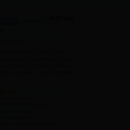
实习报告
技术教程
广告词
|
节日贺词
讲稿
贺词致辞
发布词
广播稿
演讲技巧
公众
学生演讲稿
国旗下演讲稿
中学生演讲稿
诚信演
八一建军节演讲稿
十一国庆演讲稿
领导讲话稿
全演讲稿
环保演讲稿
学生演讲稿
地震演讲稿
周热门范文
英语演讲稿:My Dream
功之我见 My definition of success
竞选学生会干部演讲词
励志主题英语演讲稿
ranklin D. Roosevelt: The Four Freedoms