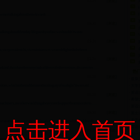
07-15
[
浏览
]
earetalkingabouttheawkwardt......
03-31
[
浏览
]
kingaboutlifetoday.lifegoesbysofast.weshouldn'twaste......
W
03-31
[
浏览
]
epresidentchi,viceministerwei.wearedelightedtobeheret......
03-31
[
浏览
]
,therehavebeenmyriadsofdiversifedinventions,discoveries......
热
03-31
[
浏览
]
·
最新
es,whichintheendthemostdazzlingrayofsunlight?itwassaid......
·
大学
·
英语演
03-31
[
浏览
]
·
希望
hinery,aworkerwasliftingaheavysteelsupportbeaminorderto......
·
英语演
03-31
[
浏览
]
·
英文
·
关于
点击进入首页
rananswernoraproperexplanation.forexample,whyshouldtwob......
·
英语演讲
03-31
[
浏览
]
·
初一
hroughtheInternet.Meanwhile,peoplearealsoclearlyawareofi......