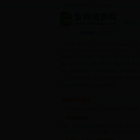
设本站为首页
|
添加到收藏夹
首 页
范文搜索：
工作报告
|
工作总结
|
工作计划
|
汇报体会
|
入党
竞聘演讲
爱国演讲
比赛演讲
征文演讲
会议
演讲
八荣八耻演讲稿
学生会竞选演讲稿
英语
讲稿
青春演讲稿
和谐社会演讲稿
典礼演讲稿
六一儿童节演讲稿
三八妇女节演讲稿
教师节
幼儿教师演讲稿
竞争上岗演讲稿
婚丧致辞范文
>>
实习报告
>>
演讲致辞
>>
婚丧致辞
>>范文列表
新郎婚礼致辞
简介：新郎婚礼致辞尊敬的各位长辈、亲戚朋
为我们见证，让我们非常感动，在此表示深深的谢