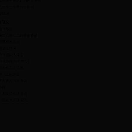
12最新孙子悼念奶奶的追悼词
12儿女悼念母亲的追悼词
追悼词
新范文
婚礼致辞
在女儿婚礼上的激情讲话
婚宴校长贺词
婚宴主持词
典礼证婚人讲话
典礼致辞(诗歌类型)
庆典长辈证婚词
典礼上的发言
庆典来宾代表讲话
致辞
14年朋友婚礼讲话稿
13《婚礼来宾讲话稿》