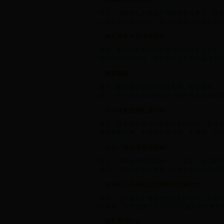
简介：结婚典礼上的发言尊敬的各位来宾：新年
xx女士家大喜的日子；是xx先生和xx小姐在这里
婚礼庆典来宾代表讲话
简介：婚礼庆典来宾代表讲话尊敬的各位来宾
约精练到永恒经典，精彩演绎出人生中最浪漫的一刻！
婚宴致辞
简介：婚宴致辞尊敬的各位来宾，各位朋友：
证），初十是个吉祥的日子（皇历书上有据可查）
2014年朋友婚礼讲话稿
简介：朋友婚礼讲话稿尊敬的各位朋友、各位
逢喜事精神爽，天逢喜事变晴朗，天朗朗、日朗朗
2013《婚礼来宾讲话稿》
简介：《婚礼来宾讲话稿》 各位、各位来宾
身份，代表大家向全家和一对新人表示热烈的祝贺
父母在儿子婚礼上的精彩讲话稿大全
简介：父母在儿子婚礼上的精彩讲话稿大全父母
位来宾：今天是我儿子××与××小姐喜结良缘的大
婚礼誓词大全