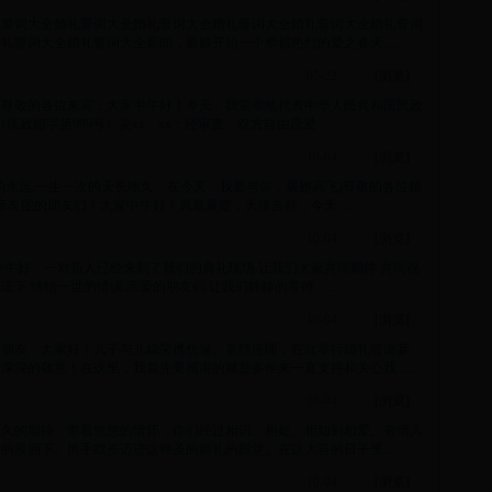
礼誓词大全婚礼誓词大全婚礼誓词大全婚礼誓词大全婚礼誓词大全婚礼誓词
誓词大全婚礼誓词大全新郎，新娘开始一个幸福热烈的爱之春天......
05-22
[
浏览
]
、尊敬的各位来宾：大家中午好！今天，我荣幸地代表中华人民共和国民政
婚字第999号）吴xx、xx：经审查，双方自由恋爱，......
10-04
[
浏览
]
的永远.一生一次的天长地久，在今天，我要与你，展翅高飞)尊敬的各位领
友团的朋友们！大家中午好！凤凰展翅，天降吉祥，今天......
10-04
[
浏览
]
中午好，一对新人已经来到了我们的典礼现场.让我们大家共同期待.共同祝
缔结一世的情缘.亲爱的朋友们.让我们静静的等待.......
10-04
[
浏览
]
位朋友：大家好！儿子与儿媳荣携伉俪、喜结连理，在此举行婚礼答谢宴
深的敬意！在这里，我首先要感谢的就是多年来一直支持和关心我......
10-04
[
浏览
]
久久的期待，带着悠悠的情怀，你们经过相识、相处、相知到相爱。有情人
簇拥下、携手款步迈进这神圣的婚礼的殿堂。在这大喜的日子里......
10-04
[
浏览
]