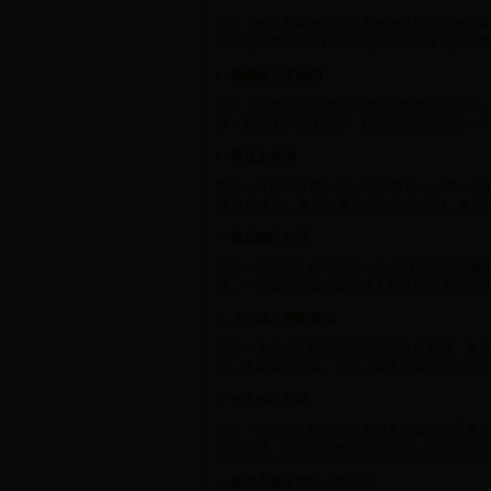
简介：婚礼誓词婚礼誓词大全婚礼誓词大全婚
大全婚礼誓词大全婚礼誓词大全婚礼誓词大全婚礼
结婚典礼证婚词
简介：结婚典礼证婚词尊敬的仲华贤兄及夫人
部，在此庄严宣读新郎、新娘结婚营业执照：“（民政
司仪主持词
简介：司仪主持词(一生一次的幸福，一生一次
导.各位来宾，各位在座的女士们.先生们，各位亲
西式婚礼台词
简介：西式婚礼台词司仪：女士们.先生们大家
愿，一对真心相爱的知心爱人将在所有来宾的见证下.
儿子婚礼答谢致辞
简介：儿子婚礼答谢致辞尊敬的各位领导、各
会，承蒙各位光临。在此，我表示衷心的感谢和深
女儿婚礼贺词
简介：女儿婚礼贺词各位亲朋各位嘉宾：带着
终成眷属。今天在悠扬的乐曲声中，在亲朋好友的
在朋友孩子婚礼上的讲话