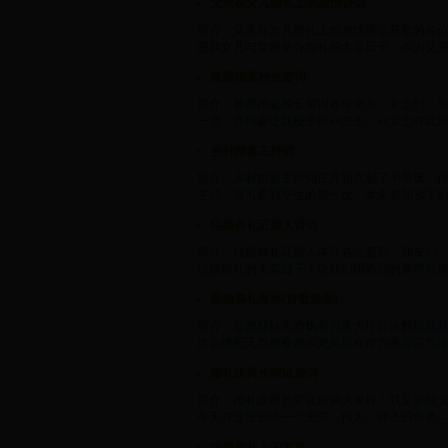
父亲在女儿婚礼上的激情讲话
简介：父亲在女儿婚礼上的激情讲话尊敬的各位
是我女儿与女婿举办婚礼的大喜日子，作为父亲我
教师婚宴校长贺词
简介：教师婚宴校长贺词各位来宾、女士们、
一堂，共同鉴证我校干部xx先生、xx女士在此踏
乡村婚宴主持词
简介：乡村婚宴主持词正月初六起了个早床，
主持。这可是我平生的第一次，本来参加乡下的婚
结婚典礼证婚人讲话
简介：结婚典礼证婚人讲话各位嘉宾、朋友们：今
结婚典礼的大喜日子！让我们用热烈的掌声对这对
新婚典礼致辞(诗歌类型)
简介：喜鹊豋枝美酒飘香万乘大厅灯火辉煌晁
道合绝配无双鸳鸯戏水龙凤呈祥作为来宾喜气洋洋
婚礼庆典长辈证婚词
简介：婚礼庆典长辈证婚词大家好！我是新郎父亲
今天在这里扮演一个光荣、伟大、神圣的角色——
结婚典礼上的发言