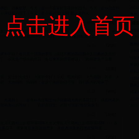
·
20
·
20
伊始，万象更新。今天，是一个非常好非常好的日子。今天，是xx先生和
公开结婚的日子；今天，是少有的“红太阳”爬上来的火......
·
教师
点击进入首页
03-30
[
浏览
]
最
·
新郎
、女士们、先生们：大家中午好！一杯美酒心相印，百年好合意相投。从简
今天是公元2014年5月18日，据擅观天象的权威人士......
·
父亲
·
教师
03-30
[
浏览
]
·
乡村
大家中午好！冬月是个浪漫的季节（连绵不断的喜雨和今天晴爽的天空作
·
结婚
，今天是个快乐的节日（各位来宾的笑容作证），此刻更是个温馨......
·
新婚
03-30
[
浏览
]
·
婚礼
来宾，女士们先生们：大家中午好！今天，阳光灿烂，天气晴朗。真是，人
·
结婚
、大地朗朗、情朗朗！在这个美好的日子里，我们高兴的迎来了......
·
婚礼
05-22
[
浏览
]
·
婚宴
·
20
，大家好！ 是张xx先生和王xx小姐新婚大典的喜庆日子，我宾代表的
和衷心的祝福！ 良辰吉日里，的真可谓是“世纪良缘千......
·
20
05-22
[
浏览
]
在儿子婚礼上的精彩讲话稿大全父母在儿子婚礼上的精彩讲话稿（1）各
喜日子，承蒙各位来宾远道而来，在此表示最热烈地欢迎和衷......
05-22
[
浏览
]