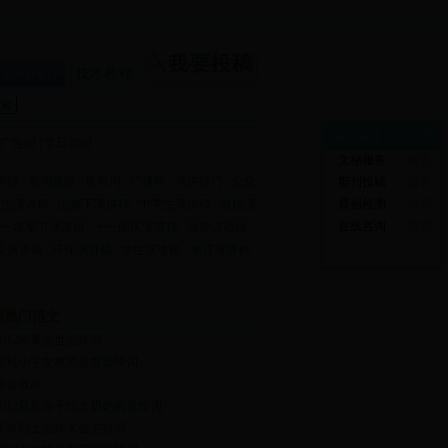
实习报告
技术教程
X
在线客服
广告词
|
节日贺词
文秘服务
留言
讲稿
贺词致辞
发布词
广播稿
演讲技巧
公众
期刊投稿
留言
学生演讲稿
国旗下演讲稿
中学生演讲稿
诚信演
原创检测
留言
在线咨询
留言
八一建军节演讲稿
十一国庆演讲稿
领导讲话稿
全演讲稿
环保演讲稿
学生演讲稿
地震演讲稿
周热门范文
2012同事去世追悼词
农村小学女教师逝世追悼词
婚宴致辞
2012最新孙子悼念奶奶的追悼词
革命烈士追悼大会主持词