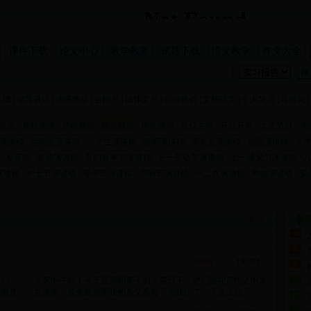
课件下载
论文中心
教学教案
试题下载
语文教学
作文大全
入团
|
领导讲话
|
演讲致辞
|
合同书
|
法律文书
|
心得体会
|
文秘范文
|
个人简历
|
导游词
|
发言
就职演说
活动致辞
婚丧致辞
毕业致词
礼仪主持
开业开幕
文艺节目
演
演讲稿
运动会演讲稿
小学生演讲稿
教师演讲稿
家长会演讲稿
感恩演讲稿
大
发言稿
竞选演讲稿
五四青年节演讲稿
五一劳动节演讲稿
七一建党节演讲稿
演讲稿
护士节演讲稿
母亲节演讲稿
清明节演讲稿
一二九演讲稿
师德演讲稿
安
本
RSS
09-01
[
浏览
]
友们： 大家中午好！今天是我和妻子的大喜日子，您们能在百忙之中来
意 在这里，首先要感谢我的岳父岳母，为我生了一个这么好......