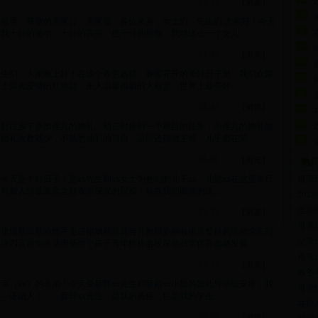
03-30
[
浏览
]
领导、尊敬的亲家公、亲家母，各位来宾，女士们、先生们:大家好！今天
十分的激动、十分的高兴、也十分的感慨。我就这么一个女儿......
03-30
[
浏览
]
先生们：大家晚上好！在这个春意盎然，春暖花开的美好日子里，我们欢聚
上甜蜜爱情的红地毯，步入温馨婚姻的大殿堂。世界上最美好......
03-30
[
浏览
]
得赶往乡下参加侄儿的婚礼。初三时接到一个艰巨的任务：为侄儿的婚礼做
礼次数就少，不熟悉他们的习俗，这回还得做主持，儿子都在笑......
03-30
[
浏览
]
热
天是个好日子！是xx先生和xx女士为他们的儿子xx，儿媳xx在这里举行
·
母亲
新人结成秦晋之好表示深深的祝福！站在我们面前的这......
·
20
·
送别
03-30
[
浏览
]
·
母亲
超张瑞新郎新娘携手走进婚姻殿堂花容月貌俏姿丽妆俊彦豋科风流倜傥志同
·
父亲
四言百句表达衷肠两个孩子青年榜样名校深造品学优良金融发展......
·
母亲
03-30
[
浏览
]
·
致爷
（xx）的表弟！今天受新郎xx先生和新娘xx小姐的婚礼导演组安排，我
·
母亲
证婚人！ 新郎xx先生，是我的表侄，也是我的学生......
·
在母
03-30
[
浏览
]