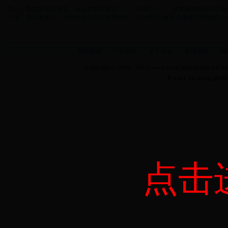
简介：尊敬的各位领导，各位村官同事们： 大家好： 非常感谢组织给了我
一下，我叫秦忠庆，2008年毕业于兰州商学院，2008年6月参加市委组织部组织的选聘
我要投稿
-
广告合作
-
关于本站
-
友情连接
-
网
Copyright © 2009 - 20012
www.www.hxswjs.com
All Ri
点击