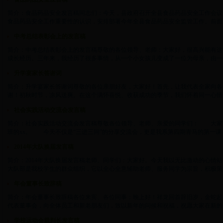
简介：食品药品安全发言稿同志们：今天，县政府召开全县食品药品安全工作会议
食品药品安全工作重要性的认识，安排部署今年全县食品药品安全监管工作。前面，我们就
中考总结表彰会上的发言稿
简介：中考总结表彰会上的发言稿尊敬的各位领导、老师：大家好，很高兴能有这
成长经历。三年来，我经历了很多事情，从一个小女孩儿变成了一位为母亲，由一个刚刚
升学宴家长答谢词
简介：升学宴家长答谢词尊敬的各位亲朋好友，大家好！首先，让我代表全家向各
谢！初秋时节，凉风送爽。在这个满怀喜悦、收获成功的季节，我们怀着同一心情，欢聚一
社会实践活动交流会发言稿
简介：社会实践活动交流会发言稿尊敬各位领导、老师、亲爱的同学们： 大家
班的xx。 今天不仅是“三进三同”的分享交流会，更是我系第四期青马的第一课，也使
2014年大队换届发言稿
简介：2014年大队换届发言稿老师、同学们：大家好。今天我以无比激动的心情
大队部是我校学生的群众组织，它以全心全意辅助老师、服务同学为宗旨，积极策划、开
年会董事长致辞稿
简介：年会董事长致辞稿各位来宾、各位同事：晚上好！祥龙回首辞旧岁，金蛇起
代表董事会，向全体员工和新老朋友们，致以新年的问候和祝福，祝愿大家在新的一年里
学校运动会裁判长发言稿