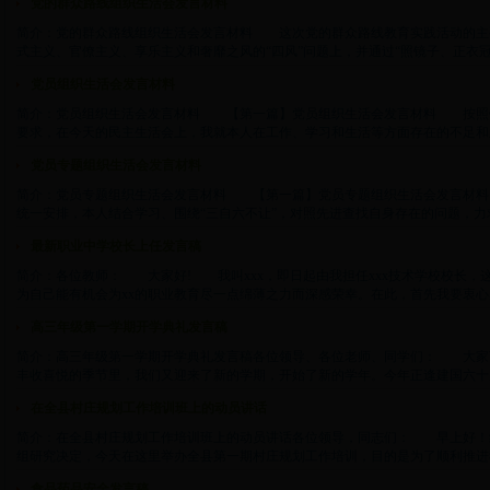
党的群众路线组织生活会发言材料
简介：党的群众路线组织生活会发言材料 这次党的群众路线教育实践活动的主
式主义、官僚主义、享乐主义和奢靡之风的“四风”问题上，并通过“照镜子、正衣冠、洗洗
党员组织生活会发言材料
简介：党员组织生活会发言材料 【第一篇】党员组织生活会发言材料 按照
要求，在今天的民主生活会上，我就本人在工作、学习和生活等方面存在的不足和差距，
党员专题组织生活会发言材料
简介：党员专题组织生活会发言材料 【第一篇】党员专题组织生活会发言材
统一安排，本人结合学习、围绕“三自六不让”，对照先进查找自身存在的问题，力求把问
最新职业中学校长上任发言稿
简介：各位教师： 大家好! 我叫xxx，即日起由我担任xxx技术学校校长，
为自己能有机会为xx的职业教育尽一点绵薄之力而深感荣幸。在此，首先我要衷心感谢组
高三年级第一学期开学典礼发言稿
简介：高三年级第一学期开学典礼发言稿各位领导、各位老师、同学们： 大家
丰收喜悦的季节里，我们又迎来了新的学期，开始了新的学年。今年正逢建国六十周年的
在全县村庄规划工作培训班上的动员讲话
简介：在全县村庄规划工作培训班上的动员讲话各位领导，同志们： 早上好！
组研究决定，今天在这里举办全县第一期村庄规划工作培训，目的是为了顺利推进我县村
食品药品安全发言稿