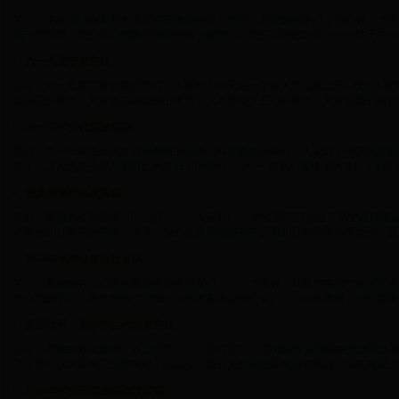
简介：学校运动会裁判长发言稿尊敬的领导、老师，亲爱的同学们，你们好：大家
花一样灿烂，我们的心情象徐徐的海风一般爽朗。我们期待已久的运动会终于在今天开幕
六一儿童节发言稿
简介：六一儿童节发言稿同学们：大家好！今天是一个令人激动的日子--我们大
花盛开的季节，六月是鸟语花香的季节，六月是令人开心的季节，六月是我们向往的季节。
六一节学生代表发言稿
简介：六一节学生代表发言稿尊敬的老师们和亲爱的同学们：大家好！今天就是我
节了，这天也是少年儿童自己的节日！同学们，“六一”是我们最快乐的节日，我们能够快
最新销售年会发言稿
简介：尊敬的公司领导、同志们： 大家好! 对公司而言创造了历史最辉煌成就
希望的2011年已经开始。今天，我们在这里组织召开公司2011年销售动员大会，是因为
2014年秋季订货会发言稿
简介：尊敬的各位公司领导及经销商朋友们： 大家好，我是**电器**地区区域
个交流的平台，再次感谢**给我一个和大家见面的机会。 金风送爽，丹桂飘香，在这
最新优秀：高中学生代表发言稿
简介：尊敬的各位老师、各位同学： 你们好! 我很荣辛能够站在这里同大家
了，曾经认为高考只是将来时，但如今，我们又必须把高考放在嘴边，放在餐桌上，甚至
2014年学生干部座谈会发言稿