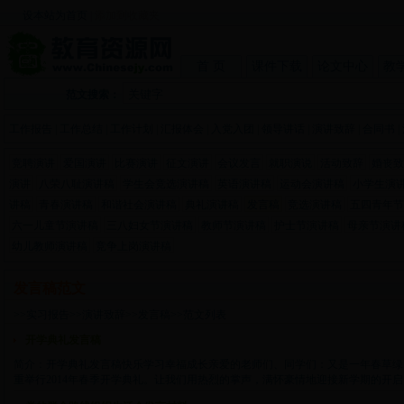
设本站为首页
|
添加到收藏夹
首 页
课件下载
论文中心
教
范文搜索：
工作报告
|
工作总结
|
工作计划
|
汇报体会
|
入党入团
|
领导讲话
|
演讲致辞
|
合同书
|
竞聘演讲
爱国演讲
比赛演讲
征文演讲
会议发言
就职演说
活动致辞
婚丧致
演讲
八荣八耻演讲稿
学生会竞选演讲稿
英语演讲稿
运动会演讲稿
小学生演
讲稿
青春演讲稿
和谐社会演讲稿
典礼演讲稿
发言稿
竞选演讲稿
五四青年节
六一儿童节演讲稿
三八妇女节演讲稿
教师节演讲稿
护士节演讲稿
母亲节演讲
幼儿教师演讲稿
竞争上岗演讲稿
发言稿范文
>>
实习报告
>>
演讲致辞
>>
发言稿
>>范文列表
开学典礼发言稿
简介：开学典礼发言稿快乐学习幸福成长亲爱的老师们、同学们：又是一年春草绿
重举行2014年春季开学典礼。让我们用热烈的掌声，满怀豪情地迎接新学期的开启。过