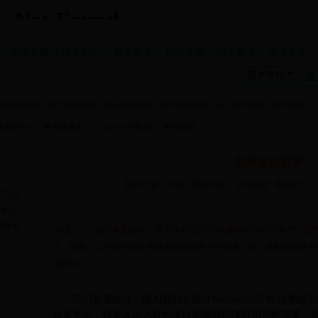
课件下载
论文中心
教学教案
试题下载
语文教学
作文大全
器网络教程
|
软件开发教程
|
网站建设教程
|
操作系统教程
|
办公软件教程
|
软件教程
务器网络
->
服务器教程
->
LinuxBSD教程
-> 教程内容
软件设计哲学
教程作者：本站 教程来源：本站整理 教程栏目：Li
硬件技
务器
理服务
摘要: 我们备受批评，因为我们在设计Arc编程语言时只考虑了优
论，很多人认为好的设计意味着你懂得用户的需要，而大多数的程序
这样的 ...
我们备受批评，因为我们在设计
Arc编程语言
时只考虑了
很多争论，很多人认为好的设计意味着你懂得用户的需要，