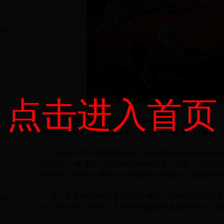
教程
D教
程
程
程
点击进入首页
1973年的保时捷911
程
以上是我随机挑选的两张1973年的图片。如果不考虑当
它们设计的好坏。(你可以参考一下当时中学里流行的发型。)
BS
SD教
好的设计是不受时间限制的。如果你希望你的设计能经得
你认为的“一般”用户，让这样的限制约束你。这是一个很不
xB
的用户群：所谓的一般用户不会像你认为的那样一直愚笨下
SD
看一看在保时捷911身上发生的事情。很显然它的设计要
教程
一点。所以到了1980s，甚至那些毒品贩子也放弃了专门为
程
911
。
ux