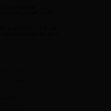
员设计给他们自己用的——C，
bol, Pascal, Ada)都渐渐走向消
度，不仅仅是它字面上的意思，速度
rc语言给人的感觉就像是驾驶一辆保时
)
是一个坏软件开发者
中
小
】【
打印此文
】【
回到顶部
】【
关闭窗口
】
所谓正确的方法
教程
office办公软件教程