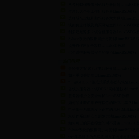
从各种弊端来看网站服务器问题LinuxBSD
年度10大企业工作组服务器LinuxBSD教程
选择域名虚机和邮箱服务六大原则LinuxBS
谈如何选择以及购买网站空间LinuxBSD教
利多还是弊多？谈合租服务器LinuxBSD教
Sybase系统的数据同步与复制LinuxBSD教
提升PHP速度全攻略LinuxBSD教程
七个维护服务器安全的技巧LinuxBSD教程
热门教程
最经济方案 谈P2P电影服务器LinuxBSD教
如何手动关闭端口LinuxBSD教程
“一键GHOST”傻瓜式系统备份与恢复Linux
省钱的服务器：谈DDNS网络通技术LinuxB
服务器维护之安全维护LinuxBSD教程
如何禁止匿名用户连接你的IPC$共享？Linu
电子邮件系统收发不正常的几种原因LinuxB
双操作系统的安全删除方法LinuxBSD教程
如何可以购买虚拟空间时不受骗LinuxBSD
Sybase系统的数据同步与复制LinuxBSD教
web集群服务的负载均衡方案选择与实现Lin