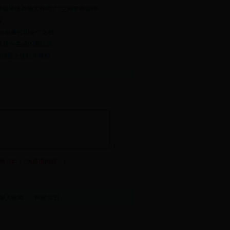
电脑博技基地太有用了*空间常用软件
程
 轻松批量打印多个文档
L软件生成99乘法表
我悄悄爱上你软件教程
！
(注“
！
”为必填内容。)
加入收藏
-
网站留言