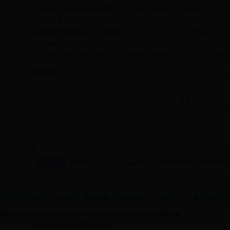
·
在Word2010表格中快速精确查找中文信息-office技巧
·
教你玩转空间【
·
制图软件教程集合！【电脑技巧】
·
塞班软件签名教
·
最新制图软件教程集合！【电脑技巧】
·
不用Word软件
·
一款将MP3嵌入Powerpoint的软件
·
多种办法用EXCE
·
统一加速器带你在网络世界 ———如鱼得水软件教程
·
QQMail3，让
教程评论
评论：
！
查看更多评论
内容：
验证码：
作
-
关于本站
-
友情连接
-
网站地图
-
联系我们
-
版权声明
-
设为首页
-
 20012
www.www.hxswjs.com
All Rights Reserved.
57365.com
版权所有