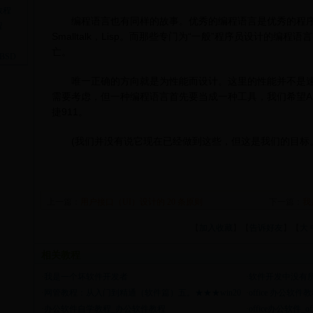
教程
编程语言也有同样的故事。优秀的编程语言是优秀的程序
程
Smalltalk，Lisp。而那些专门为“一般”程序员设计的编程语言(Co
亡。
BSD
唯一正确的方向就是为性能而设计。这里的性能并不是速
需要考虑，但一种编程语言首先要当成一种工具，我们希望A
捷911。
(我们并没有说它现在已经做到这些，但这是我们的目标。
上一篇：
用户接口（UI）设计的 20 条原则
下一篇：
我
【
加入收藏
】【
告诉好友
】【
大
相关教程
·
我是一个坏软件开发者
·
软件开发中没有
·
网管教程：从入门到精通（软件篇）五。★★★win20
·
office 办公软件
·
办公软件自学教程_办公软件教程
·
office办公软件_