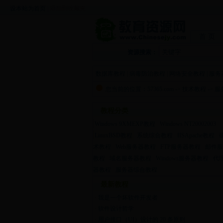
设本站为首页
|
添加到收藏夹
首 页
资源搜索：
数据库教程
|
病毒防治教程
|
网络安全教程
|
服务
您当前的位置：
57365.com
->
技术教程
->
服
教程分类
Windows 9XMEXP教程
Windows NT20002003
LinuxBSD教程
系统综合教程
IISApache教程
术教程
Web服务器教程
FTP服务器教程
邮件服
教程
域名服务器教程
Windows服务器教程
代
器教程
服务器综合教程
最新教程
·
我是一个坏软件开发者
·
软件设计哲学
·
用户接口（UI）设计的 20 条原则