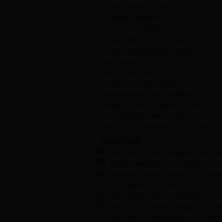
·
软件开发中没有所谓正确的方法
·
Android性能优化案例研究
·
GitHub Android 开源项目汇总
·
成人网站性能提升 20 倍之经验谈 [Pyt
·
通过迎合集成商来提高你的开源项目使用
·
详解 JavaScript 中的 this
·
Fedora 与 Ubuntu 内核比较
·
技术疫苗:Java HashMap的死循环
·
生动详细解释javascript的冒泡和捕获
·
如何选择论坛的虚拟主机服务商LinuxBS
·
如何可以购买虚拟空间时不受骗LinuxBS
·
最经济方案 谈P2P电影服务器LinuxBSD教
本周热门教程
如何选择论坛的虚拟主机服务商LinuxBSD
服务器市场IBM领跑 Window系统夺冠Linux
谈Web服务器的负载均衡技术LinuxBSD教
小议应用服务器Application ServerLinuxBSD
省钱的服务器：谈DDNS网络通技术LinuxB
如何可以购买虚拟空间时不受骗LinuxBSD
最经济方案 谈P2P电影服务器LinuxBSD教