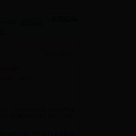
实习报告
技术教程
[ 收藏本页教程 ]
ava教程
Java教程
收藏本页
地位。它不仅有外观整洁、表达形式规范
他控件来说能够表达更多的信息），随着
事实上我们知道，
VB
平台下面的表格控件