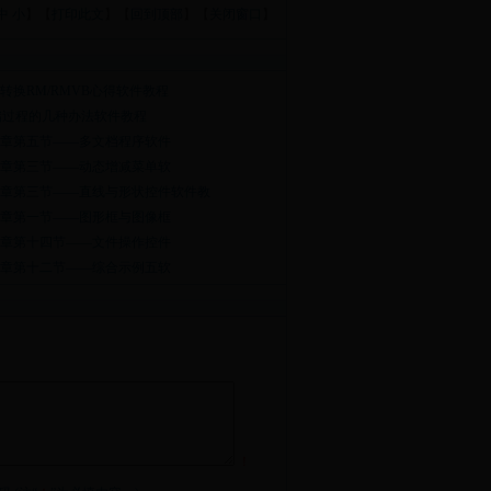
中
小
】【
打印此文
】【
回到顶部
】【
关闭窗口
】
-转换RM/RMVB心得软件教程
问存储过程的几种办法软件教程
四章第五节——多文档程序软件
四章第三节——动态增减菜单软
三章第三节——直线与形状控件软件教
三章第一节——图形框与图像框
二章第十四节——文件操作控件
二章第十二节——综合示例五软
！