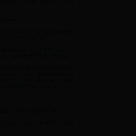
DATA控件。而Data Bound grid
 Control.
应用的场合更多一些，它不仅能够反映
补了上述两种控件的不足。
面介绍的完全一样，就是通过设置
需要对整个表格控件更为灵活的显示控制。
这种控件允许将文本或者图象放置于每
当前行和列，当然也可通过操作鼠标和键盘
单元格的文本太长而不能完全显示出来的
。下面将比较重要的属性小结如下：
控件。
便于显示该图象。此属性不能在设计时使用。
它们均是从0开始的，如果同时设定它们，可以指