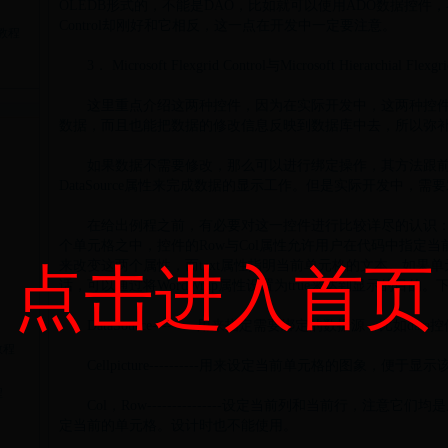
OLEDB形式的，不能是DAO，比如就可以使用ADO数据控件，不能使用
Control却刚好和它相反，这一点在开发中一定要注意。
a教程
3． Microsoft Flexgrid Control与Microsoft Hierarchial Flexgrid
这里重点介绍这两种控件，因为在实际开发中，这两种控件
数据，而且也能把数据的修改信息反映到数据库中去，所以弥
如果数据不需要修改，那么可以进行绑定操作，其方法跟前
DataSource属性来完成数据的显示工作。但是实际开发中，
在给出例程之前，有必要对这一控件进行比较详尽的认识：
个单元格之中，控件的Row与Col属性允许用户在代码中指定
来改变这两个属性，而text属性指明当前单元格的文本。如果
点击进入首页
话，可以通过将
Word
Wrap属性设置为true来达到显示的目的
DataSource---------用来指定需要绑定的数据源，比如data
教程
Cellpicture----------用来设定当前单元格的图象，
程
Col，Row---------------设定当前列和当前行，注意
定当前的单元格。设计时也不能使用。