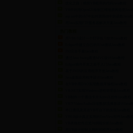
优化之路：精简VB程序的代码Java教程
VB中利用OpenGL绘制三维地质构造图Jav
asp.net中的vb7中如何调用dll中的函数Java教
用Java实现FTP服务器解决方案Java教程
热门教程
用VB6.0设计一个打字练习软件Java教程
Eclipse中建立自己的JUnit测试Java教程
JNI完全手册Java教程
通过Java Swing看透MVC设计Java教程
Eclipse插件开发之新手入门Java教程
基于JNDI的应用程序开发Java教程
Java桌面应用程序设计Java教程
在VB中用DAO实现数据库编程Java教程
VB.NET实现Windows进程管理器Java教程
VB制作一个通信卡片ActiveX控件Java教程
VB下Video/Audio压缩数据流播放设计Java
串口通讯及其在VB平台下的实现Java教程
VB6.0设计真正实用的TreeView控件Java教
VB表格控件总览与例程分析Java教程
用VB设计控制上网时间程序Java教程