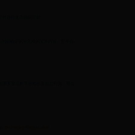
I对表格控件进行更高级的控制。
第I行和第j列所确定的单元格的文本内容。它等价
示，否则如果要显示的字符的长度超过列宽，那么
B中用API实现文件拖放Java教程