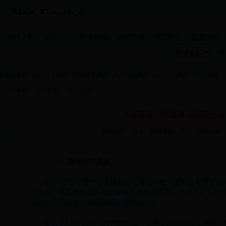
课件下载
论文中心
教学教案
试题下载
语文教学
作文大全
器网络教程
|
软件开发教程
|
网站建设教程
|
操作系统教程
|
办公软件教程
|
软件教程
件开发教程
->
Java教程
-> 教程内容
VB表格控件总览与例程分析J
教程作者：佚名 教程来源：不详 教程栏目：
一．表格控件总览：
在
VB
开发环境中，表格控件在界面开发元素中占有重要的
的优点，而且更重要的是它较高的信息表现率（就是相对于其
信息时代的到来，它的应用将更加的广泛。
那么在
VB
平台下，如何操作这一功能强大的控件元素呢？