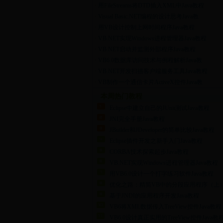
·
用FileStreams将DTD插入XML中Java教程
·
Visual Basic.NET编程的设计思考Java教
·
用VB设计控制上网时间程序Java教程
·
VB.NET实现Windows进程管理器Java教程
·
VB.NET启动并监测外部程序Java教程
·
VB6.0数据库访问技术与例程解析Java教
·
VB.NET开发扫描客户端服务工具Java教程
·
VB制作一个通信卡片ActiveX控件Java教
本周热门教程
Eclipse中建立自己的JUnit测试Java教程
JNI完全手册Java教程
JBuilder和JDeveloper的简单比较Java教程
Eclipse插件开发之新手入门Java教程
CORBA技术探索起步Java教程
VB.NET实现Windows进程管理器Java教程
用VB6.0设计一个打字练习软件Java教程
优化之路：精简VB中的分段应用程序（上）
基于JNDI的应用程序开发Java教程
VB6将XML数据传入TreeView控件Java教程
VB6.0设计真正实用的TreeView控件Java教