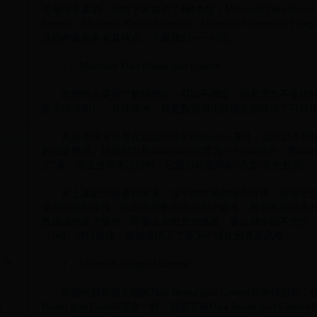
是相当丰富的，总结下来提供了4种类型：Microsoft Data Bound grid Co
Control、Microsoft Flexgrid Control、Microsoft Hierarchial Flexgr
这四种表格各有其特点，下面我们一一讨论。
1． Microsoft Data Bound grid Control
此控件主要用于数据绑定（可以不绑定，但是因为不提供对单个
是不经济的）。具体说来，就是数据源比较固定的情况下可以
具体使用方法是设定此控件的datasource属性，就可以不
的记录数据。比如可以将datasource设置为一个data控件，而da
文
"表，那么当程序运行时，它就自动显示此"
语文
"表的数据。
从上面的分析看得出来，这个控件虽然操作方便，但是它也
灵活的控制操作，比如有些数据允许用户修改，有些数据却不
数据源的原子操作：即要么全部允许修改，要么就全部不允许
（cell）进行操作，所以提供不了更为个性化的界面风格。
Ja
2． Microsoft Datagrid Control
此控件跟前面介绍的Data Bound grid Control控件很相
Bound grid Control完全一样。但是它跟Data Bound grid
程