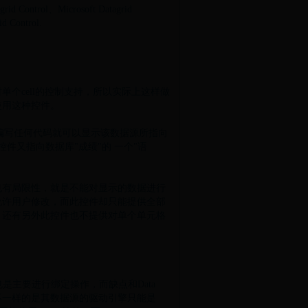
ntrol、Microsoft Datagrid
id Control.
cell的控制支持，所以实际上这样做
使用这种控件。
用编写任何代码就可以显示该数据源所指向
ta控件又指向数据库"成绩"的 一个"
语
有局限性，就是不能对显示的数据进行
允许用户修改，而此控件却只能提供全部
。还有另外此控件也不提供对单个单元格
似，也是主要进行绑定操作，而缺点和Data
 Control不一样的是其数据源的驱动引擎只能是