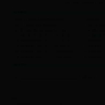
【
加入收藏
】【
告诉好友
】【
大
相关教程
·
轻松在VB.net中连接MySql数据库的类库
·
《超级转换秀》-
·
RMVB：影音享受新时尚软件教程
·
VB.net中访
·
关于用VB做更漂亮的窗体的思考软件教程
·
VB 神童教程第
·
VB 神童教程第四章第四节——基本的窗体操作
·
VB 神童教程第
·
VB 神童教程第四章第二节——综合示例七软件
·
VB 神童教程第
·
VB 神童教程第三章第二节——综合示例六软件
·
VB 神童教程第
·
VB 神童教程第二章第十五节——窗体软件教程
·
VB 神童教程第
·
VB 神童教程第二章第十三节——Timer 控件软
·
VB 神童教程第
教程评论
评论：
！
查看更多评论
内容：