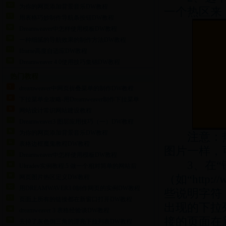
为你的网页添加背景音乐DW教程
一个热区来
用表格巧妙制作导航条按钮DW教程
Dreamweaver中怎样使用模板DW教程
一种细腻的导航效果的制作方法DW教程
Iframe高度自适应DW教程
Dreamweaver 4.0使用技巧集锦DW教程
热门教程
dreamweaver中网页折叠菜单的制作DW教程
下拉菜单全攻略-用Dreamweaver制作下拉菜单
网站设计常识网站建设教程
Dreamweaver3 图层应用技巧（一）DW教程
为你的网页添加背景音乐DW教程
注意：热
表格边框魔鬼教程DW教程
图片一样，
Dreamweaver中怎样使用模板DW教程
3、在“链
Ultradev实例教程:5 做一个相对简单的网站后
（如“
http:/
网页图片热区定义DW教程
用DREAMWAVER3.0制作网页的实例DW教程
些说明
字符
页面上所有的链接都在新窗口打开DW教程
出现的下拉
dreamweaver 3 表格经验谈DW教程
接的页面在新
去掉了灰色倒三角的漂亮下拉列表DW教程