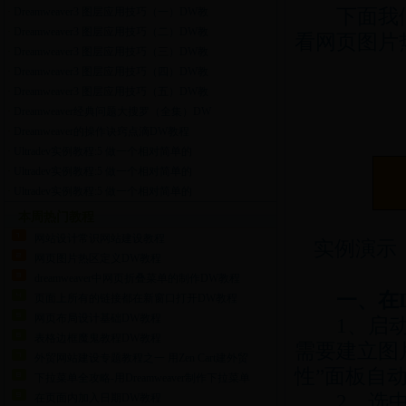
下面我们以Dr
·
Dreamweaver3 图层应用技巧（一）DW教
·
Dreamweaver3 图层应用技巧（二）DW教
看网页图片
·
Dreamweaver3 图层应用技巧（三）DW教
·
Dreamweaver3 图层应用技巧（四）DW教
·
Dreamweaver3 图层应用技巧（五）DW教
·
Dreamweaver经典问题大搜罗（全集）DW
·
Dreamweaver的操作诀窍点滴DW教程
·
Ultradev实例教程:5 做一个相对简单的
·
Ultradev实例教程:5 做一个相对简单的
·
Ultradev实例教程:5 做一个相对简单的
本周热门教程
网站设计常识网站建设教程
实例演示
网页图片热区定义DW教程
dreamweaver中网页折叠菜单的制作DW教程
一、在D
页面上所有的链接都在新窗口打开DW教程
网页布局设计基础DW教程
1、启动Dr
表格边框魔鬼教程DW教程
需要建立图
外贸网站建设专题教程之一 用Zen Cart建外贸
性”面板自
下拉菜单全攻略-用Dreamweaver制作下拉菜单
2、选中一
在页面内加入日期DW教程