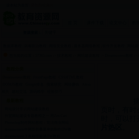
设本站为首页
|
添加到收藏夹
首 页
课件下载
论文中心
教
资源搜索：
数据库教程
|
病毒防治教程
|
网络安全教程
|
服务器网络教程
|
软件开发教程
|
网站建
您当前的位置：
57365.com
->
技术教程
->
网站建设教程
->
Dreamweaver教程
->
教程分类
Dreamweaver教程
FrontPage教程
CSSHTML教程
DOMJS教程
Google排名
搜索研究
网络赚钱
Alexa
相关
建站交流
源码精华
经验技巧
摘要：
最新教程
页时，有时
·
网站设计常识网站建设教程
·
外贸网站建设专题教程之一 用Zen Cart
时，可以打
·
Photoshop制作网站教程：简洁商业网站
片热区
。
·
dreamweaver中网页折叠菜单的制作DW教
·
dreamweaver 3 表格经验谈DW教程