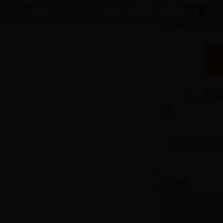
接触Dreamweaver 4的Flash按钮制作DW教程
注意：
Dreamweaver技巧50问DW教程
鼠标指向该
4、重复上
区。
上一篇：
超链“确认”
相关教程
·
分享25个很棒的网页
·
Word使用小技巧:巧
·
用Word 2007清除网