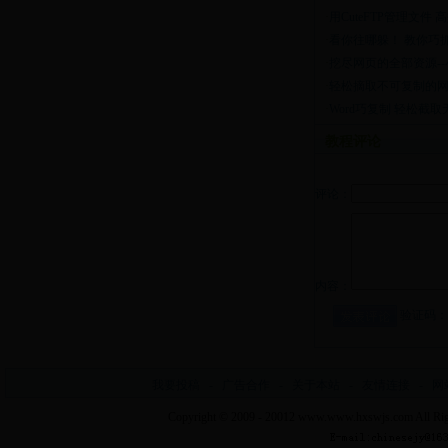
·
用CuteFTP管理文
·
看你往哪躲！ 教你巧抓
·
挖尽网页的全部资源-
·
轻松摘取不可复制的
·
Word巧复制 轻松截
教程评论
评论：
内容：
验证码：
我要投稿
-
广告合作
-
关于本站
-
友情连接
-
网
Copyright © 2009 - 20012
www.www.hxswjs.com
All Ri