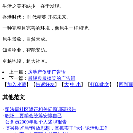
生活之美不缺少，在于发现。
香港时代： 时代精英 开拓未来。
一种完整且完善的环境，像原生一样和谐。
原生景象，自然天成。
知名物业，智能安防。
卓越地段，超大社区。
上一篇：
房地产促销广告语
下一篇：
最经典最搞笑的广告词
【
加入收藏
】【
告诉好友
】【
大
中
小
】【
打印此文
】【
回到顶
其他范文
·
司法局社区矫正相关问题调研报告
·
职场：要学会统筹安排自己
·
公务员2009年度个人述职报告
·
博兴质监局“解放思想，真抓实干”大讨论活动工作