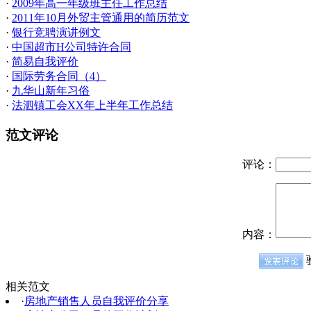
·
2009年高一年级班主任工作总结
·
2011年10月外贸主管通用的简历范文
·
银行竞聘演讲例文
·
中国超市H公司特许合同
·
简易自我评价
·
国际劳务合同（4）
·
九华山新年习俗
·
法泗镇工会XX年上半年工作总结
范文评论
评论：
内容：
相关范文
·
房地产销售人员自我评价分享