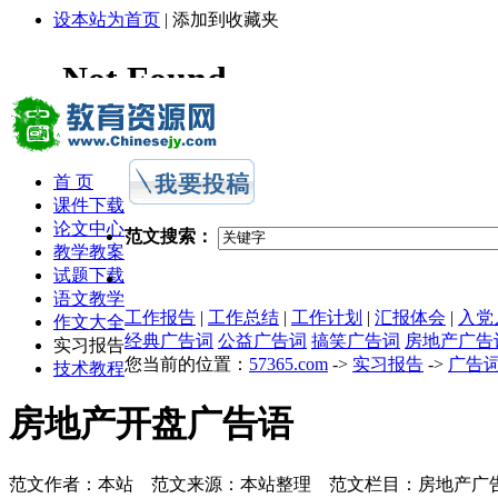
设本站为首页
|
添加到收藏夹
首 页
课件下载
论文中心
范文搜索：
教学教案
试题下载
语文教学
工作报告
|
工作总结
|
工作计划
|
汇报体会
|
入党
作文大全
经典广告词
公益广告词
搞笑广告词
房地产广告
实习报告
您当前的位置：
57365.com
->
实习报告
->
广告
技术教程
房地产开盘广告语
范文作者：本站 范文来源：本站整理 范文栏目：房地产