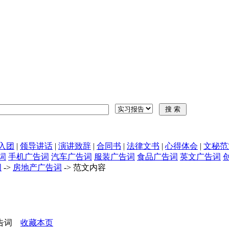
入团
|
领导讲话
|
演讲致辞
|
合同书
|
法律文书
|
心得体会
|
文秘范
词
手机广告词
汽车广告词
服装广告词
食品广告词
英文广告词
词
->
房地产广告词
-> 范文内容
广告词
收藏本页