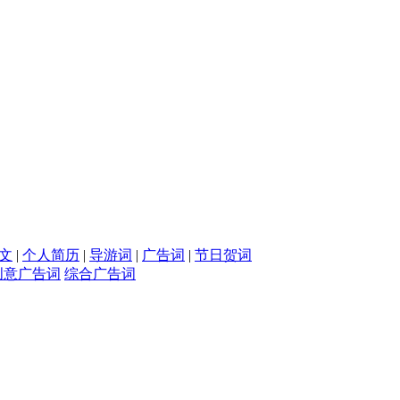
文
|
个人简历
|
导游词
|
广告词
|
节日贺词
创意广告词
综合广告词